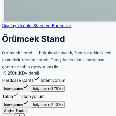
Display Ürünler
Stand ve Bannerlar
Örümcek Stand
Örümcek stand — bükülebilir ayaklı, fuar ve etkinlik için
taşınabilir tanıtım standı. Geniş baskı alanı, hardcase
çanta ve tabla opsiyonları ile.
19.250
₺
(KDV dahil)
Hardcase Çanta
İstemiyorum
İstemiyorum
İstiyorum (+3.750₺)
Tabla
İstemiyorum
İstemiyorum
İstiyorum (+2.100₺)
Seçimi Temizle