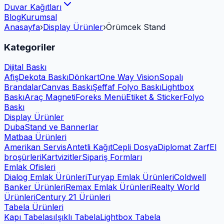
Duvar Kağıtları
Blog
Kurumsal
Anasayfa
›
Display Ürünler
›
Örümcek Stand
Kategoriler
Dijital Baskı
Afiş
Dekota Baskı
Dönkart
One Way Vision
Sopalı
Brandalar
Canvas Baskı
Şeffaf Folyo Baskı
Lightbox
Baskı
Araç Magneti
Foreks Menü
Etiket & Sticker
Folyo
Baskı
Display Ürünler
Duba
Stand ve Bannerlar
Matbaa Ürünleri
Amerikan Servis
Antetli Kağıt
Cepli Dosya
Diplomat Zarf
El
broşürleri
Kartvizitler
Sipariş Formları
Emlak Ofisleri
Dialog Emlak Ürünleri
Turyap Emlak Ürünleri
Coldwell
Banker Ürünleri
Remax Emlak Ürünleri
Realty World
Ürünleri
Century 21 Ürünleri
Tabela Ürünleri
Kapı Tabelası
Işıklı Tabela
Lightbox Tabela