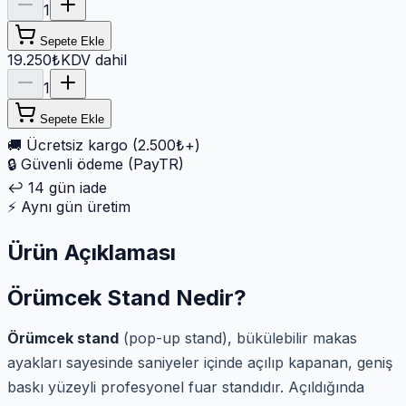
1
Sepete Ekle
19.250₺
KDV dahil
1
Sepete Ekle
🚚
Ücretsiz kargo (2.500₺+)
🔒
Güvenli ödeme (PayTR)
↩️
14 gün iade
⚡
Aynı gün üretim
Ürün Açıklaması
Örümcek Stand Nedir?
Örümcek stand
(pop-up stand), bükülebilir makas
ayakları sayesinde saniyeler içinde açılıp kapanan, geniş
baskı yüzeyli profesyonel fuar standıdır. Açıldığında