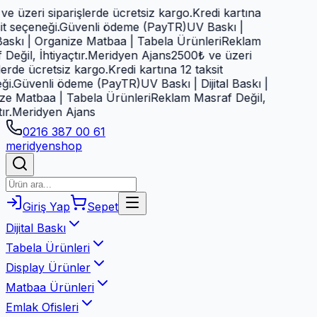
 üzeri siparişlerde ücretsiz kargo.
Kredi kartına
 seçeneği.
Güvenli ödeme (PayTR)
UV Baskı |
Baskı | Organize Matbaa | Tabela Ürünleri
Reklam
ğil, İhtiyaçtır.
Meridyen Ajans
2500₺ ve üzeri
erde ücretsiz kargo.
Kredi kartına 12 taksit
.
Güvenli ödeme (PayTR)
UV Baskı | Dijital Baskı |
 Matbaa | Tabela Ürünleri
Reklam Masraf Değil,
.
Meridyen Ajans
0216 387 00 61
meridyen
shop
Giriş Yap
Sepet
Dijital Baskı
Tabela Ürünleri
Display Ürünler
Matbaa Ürünleri
Emlak Ofisleri