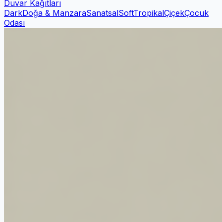
Duvar Kağıtları
Dark
Doğa & Manzara
Sanatsal
Soft
Tropikal
Çiçek
Çocuk
Odası