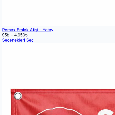
Remax Emlak Afişi – Yatay
95
₺ –
4.950
₺
Seçenekleri Seç