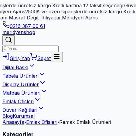
 ücretsiz kargo.
Kredi kartına 12 taksit seçeneği.
Güvenli öd
jans
2500₺ ve üzeri siparişlerde ücretsiz kargo.
Kredi kartına
af Değil, İhtiyaçtır.
Meridyen Ajans
0216 387 00 61
meridyen
shop
Giriş Yap
Sepet
Dijital Baskı
Tabela Ürünleri
Display Ürünler
Matbaa Ürünleri
Emlak Ofisleri
Duvar Kağıtları
Blog
Kurumsal
Anasayfa
›
Emlak Ofisleri
›
Remax Emlak Ürünleri
Kategoriler