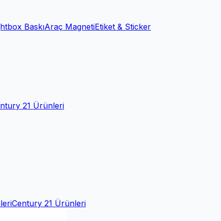
ghtbox Baskı
Araç Magneti
Etiket & Sticker
ntury 21 Ürünleri
leri
Century 21 Ürünleri