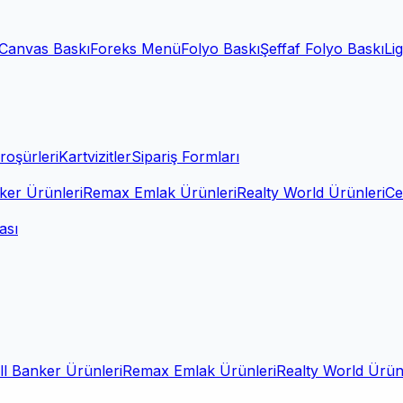
Canvas Baskı
Foreks Menü
Folyo Baskı
Şeffaf Folyo Baskı
Li
roşürleri
Kartvizitler
Sipariş Formları
ker Ürünleri
Remax Emlak Ürünleri
Realty World Ürünleri
Ce
ası
l Banker Ürünleri
Remax Emlak Ürünleri
Realty World Ürün