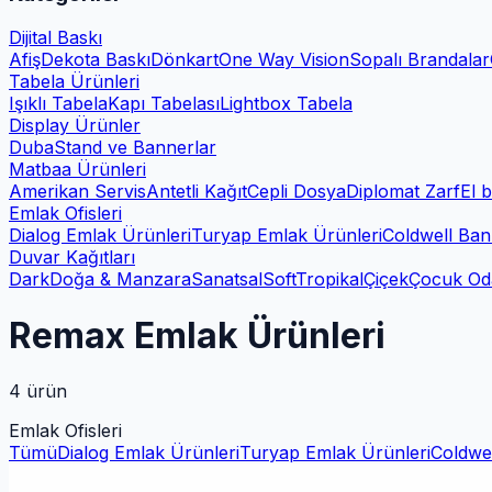
Dijital Baskı
Afiş
Dekota Baskı
Dönkart
One Way Vision
Sopalı Brandalar
Tabela Ürünleri
Işıklı Tabela
Kapı Tabelası
Lightbox Tabela
Display Ürünler
Duba
Stand ve Bannerlar
Matbaa Ürünleri
Amerikan Servis
Antetli Kağıt
Cepli Dosya
Diplomat Zarf
El b
Emlak Ofisleri
Dialog Emlak Ürünleri
Turyap Emlak Ürünleri
Coldwell Ban
Duvar Kağıtları
Dark
Doğa & Manzara
Sanatsal
Soft
Tropikal
Çiçek
Çocuk Od
Remax Emlak Ürünleri
4
ürün
Emlak Ofisleri
Tümü
Dialog Emlak Ürünleri
Turyap Emlak Ürünleri
Coldwel