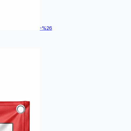
-%
26