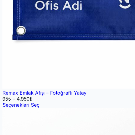
Remax Emlak Afişi – Fotoğraflı Yatay
95
₺ –
4.950
₺
Seçenekleri Seç