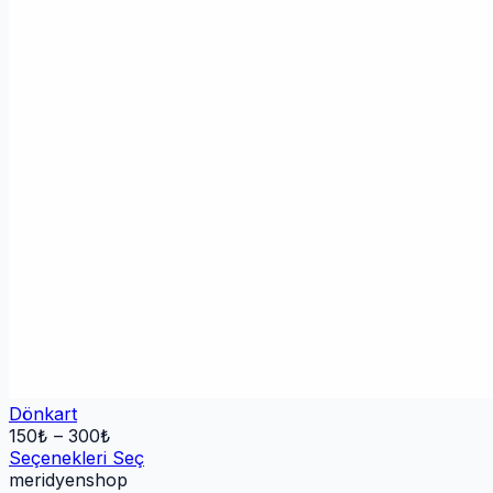
Dönkart
150
₺ –
300
₺
Seçenekleri Seç
meridyen
shop