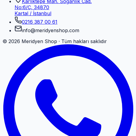
Karlıktepe Mah. Soğanlık Cad.
No:6/C, 34870
Kartal / İstanbul
0216 387 00 61
info@meridyenshop.com
©
2026
Meridyen Shop · Tüm hakları saklıdır