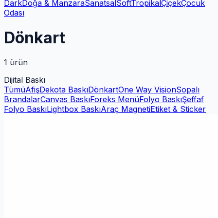
Dark
Doğa & Manzara
Sanatsal
Soft
Tropikal
Çiçek
Çocuk
Odası
Dönkart
1
ürün
Dijital Baskı
Tümü
Afiş
Dekota Baskı
Dönkart
One Way Vision
Sopalı
Brandalar
Canvas Baskı
Foreks Menü
Folyo Baskı
Şeffaf
Folyo Baskı
Lightbox Baskı
Araç Magneti
Etiket & Sticker