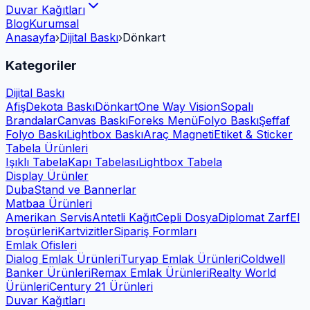
Duvar Kağıtları
Blog
Kurumsal
Anasayfa
›
Dijital Baskı
›
Dönkart
Kategoriler
Dijital Baskı
Afiş
Dekota Baskı
Dönkart
One Way Vision
Sopalı
Brandalar
Canvas Baskı
Foreks Menü
Folyo Baskı
Şeffaf
Folyo Baskı
Lightbox Baskı
Araç Magneti
Etiket & Sticker
Tabela Ürünleri
Işıklı Tabela
Kapı Tabelası
Lightbox Tabela
Display Ürünler
Duba
Stand ve Bannerlar
Matbaa Ürünleri
Amerikan Servis
Antetli Kağıt
Cepli Dosya
Diplomat Zarf
El
broşürleri
Kartvizitler
Sipariş Formları
Emlak Ofisleri
Dialog Emlak Ürünleri
Turyap Emlak Ürünleri
Coldwell
Banker Ürünleri
Remax Emlak Ürünleri
Realty World
Ürünleri
Century 21 Ürünleri
Duvar Kağıtları