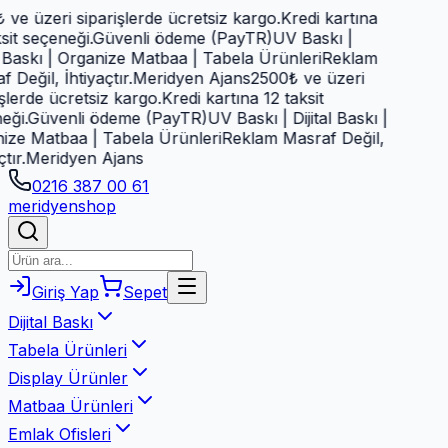
ve üzeri siparişlerde ücretsiz kargo.
Kredi kartına
it seçeneği.
Güvenli ödeme (PayTR)
UV Baskı |
l Baskı | Organize Matbaa | Tabela Ürünleri
Reklam
Değil, İhtiyaçtır.
Meridyen Ajans
2500₺ ve üzeri
şlerde ücretsiz kargo.
Kredi kartına 12 taksit
ği.
Güvenli ödeme (PayTR)
UV Baskı | Dijital Baskı |
ze Matbaa | Tabela Ürünleri
Reklam Masraf Değil,
ır.
Meridyen Ajans
0216 387 00 61
meridyen
shop
Giriş Yap
Sepet
Dijital Baskı
Tabela Ürünleri
Display Ürünler
Matbaa Ürünleri
Emlak Ofisleri