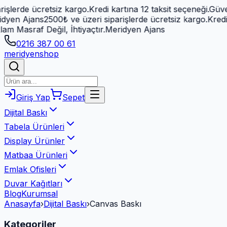
de ücretsiz kargo.
Kredi kartına 12 taksit seçeneği.
Güvenli ö
Ajans
2500₺ ve üzeri siparişlerde ücretsiz kargo.
Kredi kartı
raf Değil, İhtiyaçtır.
Meridyen Ajans
0216 387 00 61
meridyen
shop
Giriş Yap
Sepet
Dijital Baskı
Tabela Ürünleri
Display Ürünler
Matbaa Ürünleri
Emlak Ofisleri
Duvar Kağıtları
Blog
Kurumsal
Anasayfa
›
Dijital Baskı
›
Canvas Baskı
Kategoriler