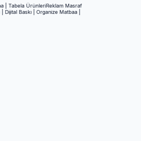
abela Ürünleri
Reklam Masraf
tal Baskı | Organize Matbaa |