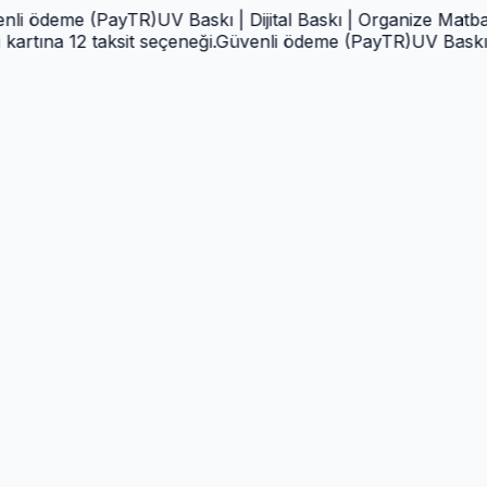
deme (PayTR)
UV Baskı | Dijital Baskı | Organize Matbaa | T
na 12 taksit seçeneği.
Güvenli ödeme (PayTR)
UV Baskı | Diji