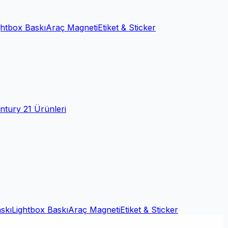
ghtbox Baskı
Araç Magneti
Etiket & Sticker
ntury 21 Ürünleri
skı
Lightbox Baskı
Araç Magneti
Etiket & Sticker