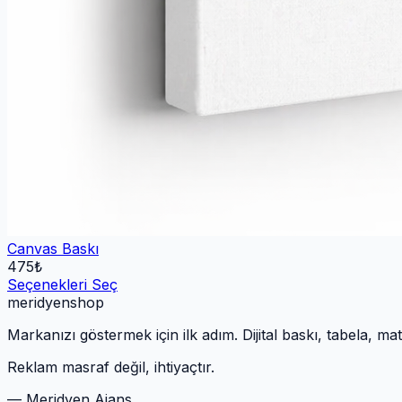
Canvas Baskı
475
₺
Seçenekleri Seç
meridyen
shop
Markanızı göstermek için ilk adım. Dijital baskı, tabela, m
Reklam masraf değil, ihtiyaçtır.
— Meridyen Ajans