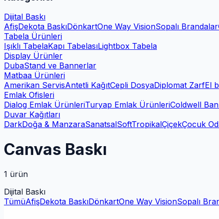
Dijital Baskı
Afiş
Dekota Baskı
Dönkart
One Way Vision
Sopalı Brandalar
Tabela Ürünleri
Işıklı Tabela
Kapı Tabelası
Lightbox Tabela
Display Ürünler
Duba
Stand ve Bannerlar
Matbaa Ürünleri
Amerikan Servis
Antetli Kağıt
Cepli Dosya
Diplomat Zarf
El b
Emlak Ofisleri
Dialog Emlak Ürünleri
Turyap Emlak Ürünleri
Coldwell Ban
Duvar Kağıtları
Dark
Doğa & Manzara
Sanatsal
Soft
Tropikal
Çiçek
Çocuk Od
Canvas Baskı
1
ürün
Dijital Baskı
Tümü
Afiş
Dekota Baskı
Dönkart
One Way Vision
Sopalı Bra