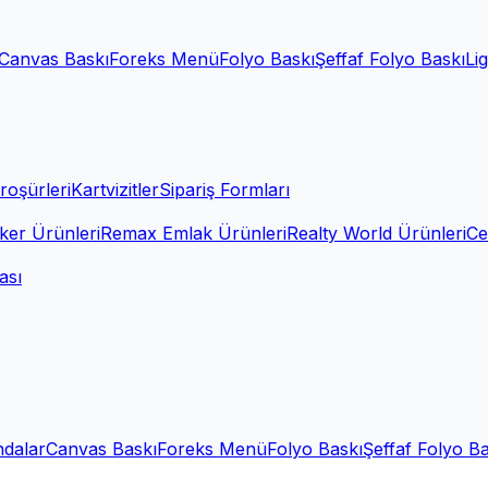
Canvas Baskı
Foreks Menü
Folyo Baskı
Şeffaf Folyo Baskı
Li
roşürleri
Kartvizitler
Sipariş Formları
ker Ürünleri
Remax Emlak Ürünleri
Realty World Ürünleri
Ce
ası
ndalar
Canvas Baskı
Foreks Menü
Folyo Baskı
Şeffaf Folyo Ba