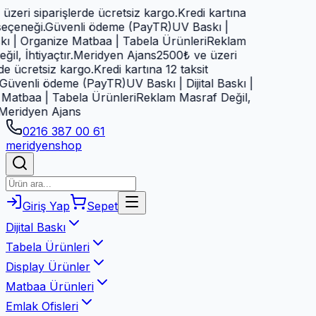
 siparişlerde ücretsiz kargo.
Kredi kartına
eği.
Güvenli ödeme (PayTR)
UV Baskı |
| Organize Matbaa | Tabela Ürünleri
Reklam
htiyaçtır.
Meridyen Ajans
2500₺ ve üzeri
retsiz kargo.
Kredi kartına 12 taksit
nli ödeme (PayTR)
UV Baskı | Dijital Baskı |
aa | Tabela Ürünleri
Reklam Masraf Değil,
dyen Ajans
0216 387 00 61
meridyen
shop
Giriş Yap
Sepet
Dijital Baskı
Tabela Ürünleri
Display Ürünler
Matbaa Ürünleri
Emlak Ofisleri