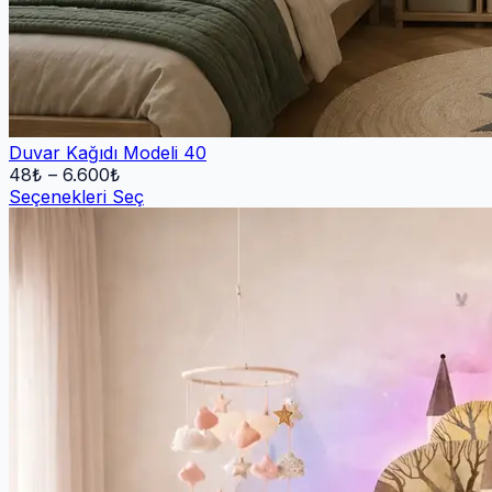
Duvar Kağıdı Modeli 40
48
₺ –
6.600
₺
Seçenekleri Seç