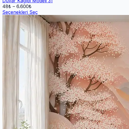
Duvar Kağıdı Modeli 31
48
₺ –
6.600
₺
Seçenekleri Seç