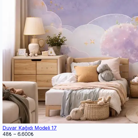
Duvar Kağıdı Modeli 17
48
₺ –
6.600
₺