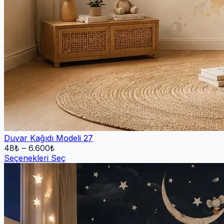
Duvar Kağıdı Modeli 27
48
₺ –
6.600
₺
Seçenekleri Seç