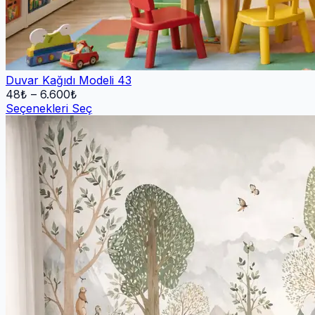
Duvar Kağıdı Modeli 43
48
₺ –
6.600
₺
Seçenekleri Seç