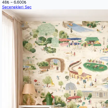
48
₺ –
6.600
₺
Seçenekleri Seç