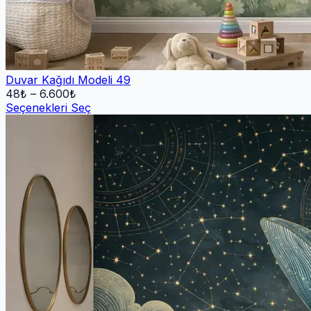
Duvar Kağıdı Modeli 49
48
₺ –
6.600
₺
Seçenekleri Seç