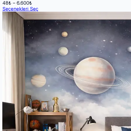
48
₺ –
6.600
₺
Seçenekleri Seç