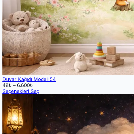
Duvar Kağıdı Modeli 54
48
₺ –
6.600
₺
Seçenekleri Seç