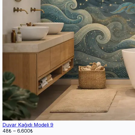
Duvar Kağıdı Modeli 9
48
₺ –
6.600
₺