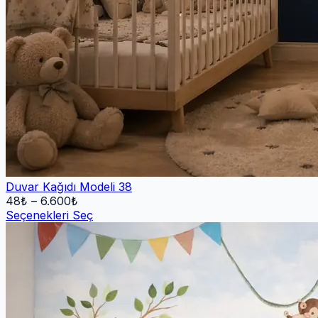
Duvar Kağıdı Modeli 38
48
₺ –
6.600
₺
Seçenekleri Seç