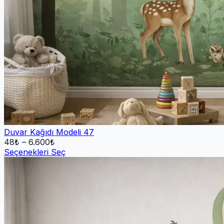
Duvar Kağıdı Modeli 47
48
₺ –
6.600
₺
Seçenekleri Seç