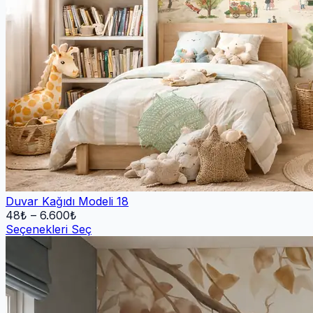
Duvar Kağıdı Modeli 18
48
₺ –
6.600
₺
Seçenekleri Seç