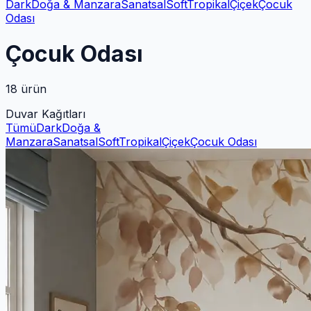
Dark
Doğa & Manzara
Sanatsal
Soft
Tropikal
Çiçek
Çocuk
Odası
Çocuk Odası
18
ürün
Duvar Kağıtları
Tümü
Dark
Doğa &
Manzara
Sanatsal
Soft
Tropikal
Çiçek
Çocuk Odası