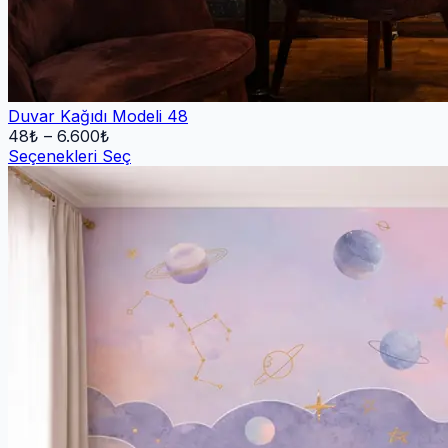
Duvar Kağıdı Modeli 48
48
₺ –
6.600
₺
Seçenekleri Seç