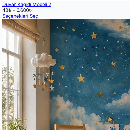
Duvar Kağıdı Modeli 2
48
₺ –
6.600
₺
Seçenekleri Seç