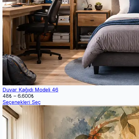
Duvar Kağıdı Modeli 46
48
₺ –
6.600
₺
Seçenekleri Seç