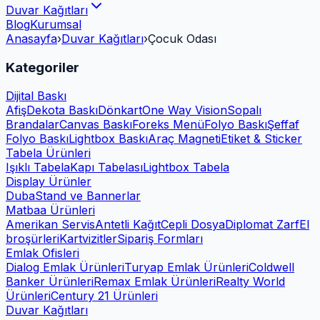
Duvar Kağıtları
Blog
Kurumsal
Anasayfa
›
Duvar Kağıtları
›
Çocuk Odası
Kategoriler
Dijital Baskı
Afiş
Dekota Baskı
Dönkart
One Way Vision
Sopalı
Brandalar
Canvas Baskı
Foreks Menü
Folyo Baskı
Şeffaf
Folyo Baskı
Lightbox Baskı
Araç Magneti
Etiket & Sticker
Tabela Ürünleri
Işıklı Tabela
Kapı Tabelası
Lightbox Tabela
Display Ürünler
Duba
Stand ve Bannerlar
Matbaa Ürünleri
Amerikan Servis
Antetli Kağıt
Cepli Dosya
Diplomat Zarf
El
broşürleri
Kartvizitler
Sipariş Formları
Emlak Ofisleri
Dialog Emlak Ürünleri
Turyap Emlak Ürünleri
Coldwell
Banker Ürünleri
Remax Emlak Ürünleri
Realty World
Ürünleri
Century 21 Ürünleri
Duvar Kağıtları