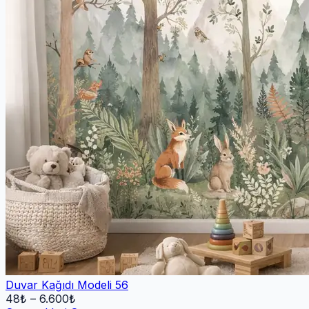
Duvar Kağıdı Modeli 56
48
₺ –
6.600
₺