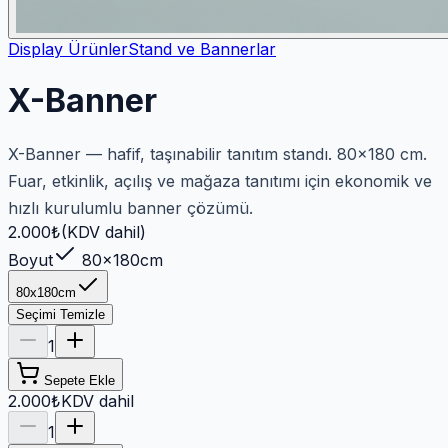
Display Ürünler
Stand ve Bannerlar
X-Banner
X-Banner — hafif, taşınabilir tanıtım standı. 80×180 cm.
Fuar, etkinlik, açılış ve mağaza tanıtımı için ekonomik ve
hızlı kurulumlu banner çözümü.
2.000
₺
(KDV dahil)
Boyut
80x180cm
80x180cm
Seçimi Temizle
1
Sepete Ekle
2.000₺
KDV dahil
1