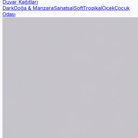
Duvar Kağıtları
Dark
Doğa & Manzara
Sanatsal
Soft
Tropikal
Çiçek
Çocuk
Odası