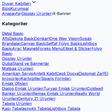
Duvar Kağıtları
Blog
Kurumsal
Anasayfa
›
Display Ürünler
›
X-Banner
Kategoriler
Dijital Baskı
Afiş
Dekota Baskı
Dönkart
One Way Vision
Sopalı
Brandalar
Canvas Baskı
Şeffaf Folyo Baskı
Lightbox
Baskı
Araç Magneti
Foreks Menü
Etiket & Sticker
Folyo
Baskı
Display Ürünler
Duba
Stand ve Bannerlar
Matbaa Ürünleri
Amerikan Servis
Antetli Kağıt
Cepli Dosya
Diplomat Zarf
El
broşürleri
Kartvizitler
Sipariş Formları
Emlak Ofisleri
Dialog Emlak Ürünleri
Turyap Emlak Ürünleri
Coldwell
Banker Ürünleri
Remax Emlak Ürünleri
Realty World
Ürünleri
Century 21 Ürünleri
Tabela Ürünleri
Kapı Tabelası
Işıklı Tabela
Lightbox Tabela