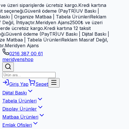
 üzeri siparişlerde ücretsiz kargo.
Kredi kartına
 seçeneği.
Güvenli ödeme (PayTR)
UV Baskı |
Baskı | Organize Matbaa | Tabela Ürünleri
Reklam
ğil, İhtiyaçtır.
Meridyen Ajans
2500₺ ve üzeri
erde ücretsiz kargo.
Kredi kartına 12 taksit
.
Güvenli ödeme (PayTR)
UV Baskı | Dijital Baskı |
 Matbaa | Tabela Ürünleri
Reklam Masraf Değil,
.
Meridyen Ajans
0216 387 00 61
meridyen
shop
Giriş Yap
Sepet
Dijital Baskı
Tabela Ürünleri
Display Ürünler
Matbaa Ürünleri
Emlak Ofisleri