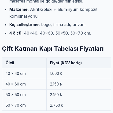
mesafeli montaj ile gölge/derinlik etkisi.
Malzeme:
Akrilik/plexi + alüminyum kompozit
kombinasyonu.
Kişiselleştirme:
Logo, firma adı, ünvan.
4 ölçü:
40×40, 40×60, 50×50, 50×70 cm.
Çift Katman Kapı Tabelası Fiyatları
Ölçü
Fiyat (KDV hariç)
40 × 40 cm
1.600 ₺
40 × 60 cm
2.150 ₺
50 × 50 cm
2.150 ₺
50 × 70 cm
2.750 ₺