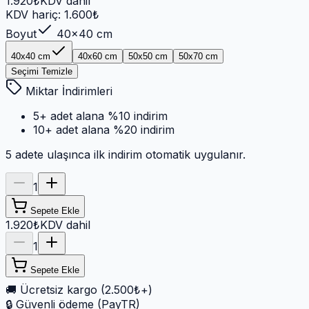
1.920
₺
KDV dahil
KDV hariç:
1.600
₺
Boyut
40x40 cm
40x40 cm
40x60 cm
50x50 cm
50x70 cm
Seçimi Temizle
Miktar İndirimleri
5
+ adet alana
%
10
indirim
10
+ adet alana
%
20
indirim
5
adete ulaşınca ilk indirim otomatik uygulanır.
1
Sepete Ekle
1.920₺
KDV dahil
1
Sepete Ekle
🚚
Ücretsiz kargo (2.500₺+)
🔒
Güvenli ödeme (PayTR)