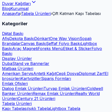
Duvar Kağıtları
Blog
Kurumsal
Anasayfa
›
Tabela Ürünleri
›
Çift Katman Kapı Tabelası
Kategoriler
Dijital Baskı
Afiş
Dekota Baskı
Dönkart
One Way Vision
Sopalı
Brandalar
Canvas Baskı
Şeffaf Folyo Baskı
Lightbox
Baskı
Araç Magneti
Foreks Menü
Etiket & Sticker
Folyo
Baskı
Display Ürünler
Duba
Stand ve Bannerlar
Matbaa Ürünleri
Amerikan Servis
Antetli Kağıt
Cepli Dosya
Diplomat Zarf
El
broşürleri
Kartvizitler
Sipariş Formları
Emlak Ofisleri
Dialog Emlak Ürünleri
Turyap Emlak Ürünleri
Coldwell
Banker Ürünleri
Remax Emlak Ürünleri
Realty World
Ürünleri
Century 21 Ürünleri
Tabela Ürünleri
Kapı Tabelası
Işıklı Tabela
Lightbox Tabela