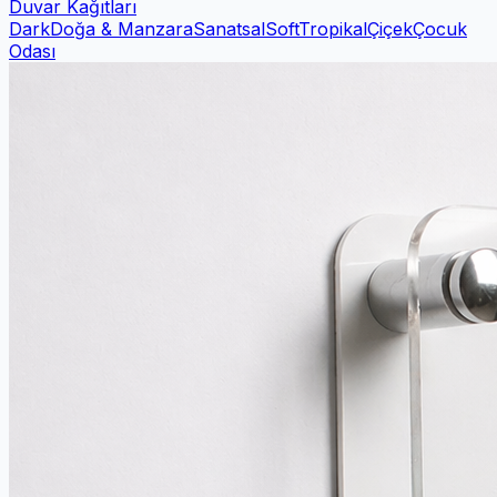
Duvar Kağıtları
Dark
Doğa & Manzara
Sanatsal
Soft
Tropikal
Çiçek
Çocuk
Odası