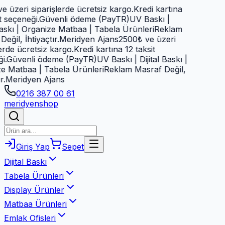
zeri siparişlerde ücretsiz kargo.
Kredi kartına
eçeneği.
Güvenli ödeme (PayTR)
UV Baskı |
skı | Organize Matbaa | Tabela Ürünleri
Reklam
l, İhtiyaçtır.
Meridyen Ajans
2500₺ ve üzeri
e ücretsiz kargo.
Kredi kartına 12 taksit
üvenli ödeme (PayTR)
UV Baskı | Dijital Baskı |
atbaa | Tabela Ürünleri
Reklam Masraf Değil,
eridyen Ajans
0216 387 00 61
meridyen
shop
Giriş Yap
Sepet
Dijital Baskı
Tabela Ürünleri
Display Ürünler
Matbaa Ürünleri
Emlak Ofisleri