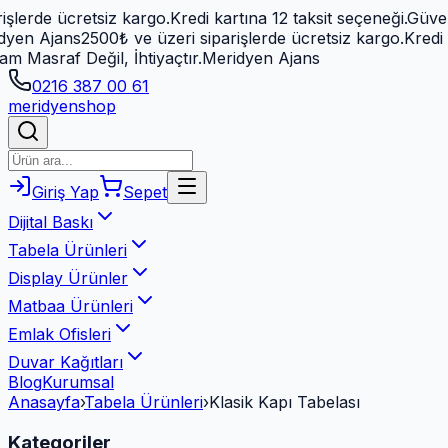
kargo.
Kredi kartına 12 taksit seçeneği.
Güvenli ödeme (PayT
ve üzeri siparişlerde ücretsiz kargo.
Kredi kartına 12 taksit 
htiyaçtır.
Meridyen Ajans
0216 387 00 61
meridyen
shop
Giriş Yap
Sepet
Dijital Baskı
Tabela Ürünleri
Display Ürünler
Matbaa Ürünleri
Emlak Ofisleri
Duvar Kağıtları
Blog
Kurumsal
Anasayfa
›
Tabela Ürünleri
›
Klasik Kapı Tabelası
Kategoriler