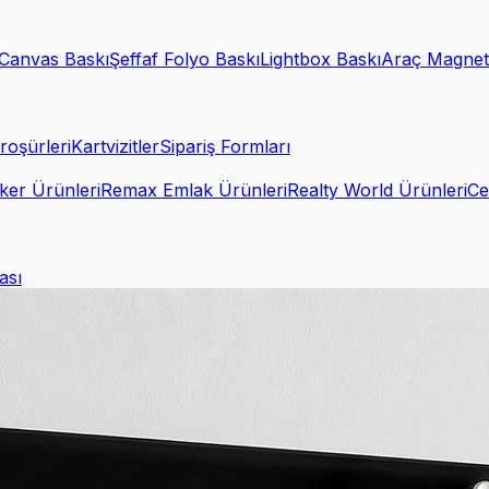
Canvas Baskı
Şeffaf Folyo Baskı
Lightbox Baskı
Araç Magnet
roşürleri
Kartvizitler
Sipariş Formları
ker Ürünleri
Remax Emlak Ürünleri
Realty World Ürünleri
Ce
ası