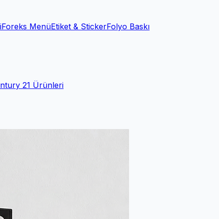
i
Foreks Menü
Etiket & Sticker
Folyo Baskı
ntury 21 Ürünleri