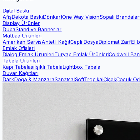
Dijital Baskı
Afiş
Dekota Baskı
Dönkart
One Way Vision
Sopalı Brandalar
Display Ürünler
Duba
Stand ve Bannerlar
Matbaa Ürünleri
Amerikan Servis
Antetli Kağıt
Cepli Dosya
Diplomat Zarf
El b
Emlak Ofisleri
Dialog Emlak Ürünleri
Turyap Emlak Ürünleri
Coldwell Ban
Tabela Ürünleri
Kapı Tabelası
Işıklı Tabela
Lightbox Tabela
Duvar Kağıtları
Dark
Doğa & Manzara
Sanatsal
Soft
Tropikal
Çiçek
Çocuk Od