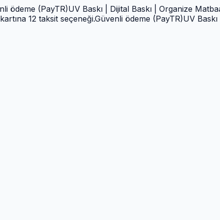
R)
UV Baskı | Dijital Baskı | Organize Matbaa | Tabela Ürünle
seçeneği.
Güvenli ödeme (PayTR)
UV Baskı | Dijital Baskı | 