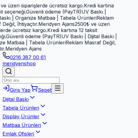
 üzeri siparişlerde ücretsiz kargo.
Kredi kartına
 seçeneği.
Güvenli ödeme (PayTR)
UV Baskı |
Baskı | Organize Matbaa | Tabela Ürünleri
Reklam
ğil, İhtiyaçtır.
Meridyen Ajans
2500₺ ve üzeri
rde ücretsiz kargo.
Kredi kartına 12 taksit
.
Güvenli ödeme (PayTR)
UV Baskı | Dijital Baskı |
 Matbaa | Tabela Ürünleri
Reklam Masraf Değil,
.
Meridyen Ajans
0216 387 00 61
meridyen
shop
Giriş Yap
Sepet
Dijital Baskı
Tabela Ürünleri
Display Ürünler
Matbaa Ürünleri
Emlak Ofisleri