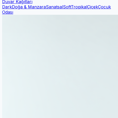
Duvar Kağıtları
Dark
Doğa & Manzara
Sanatsal
Soft
Tropikal
Çiçek
Çocuk
Odası