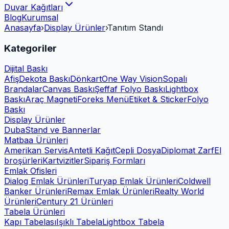
Duvar Kağıtları
Blog
Kurumsal
Anasayfa
›
Display Ürünler
›
Tanıtım Standı
Kategoriler
Dijital Baskı
Afiş
Dekota Baskı
Dönkart
One Way Vision
Sopalı
Brandalar
Canvas Baskı
Şeffaf Folyo Baskı
Lightbox
Baskı
Araç Magneti
Foreks Menü
Etiket & Sticker
Folyo
Baskı
Display Ürünler
Duba
Stand ve Bannerlar
Matbaa Ürünleri
Amerikan Servis
Antetli Kağıt
Cepli Dosya
Diplomat Zarf
El
broşürleri
Kartvizitler
Sipariş Formları
Emlak Ofisleri
Dialog Emlak Ürünleri
Turyap Emlak Ürünleri
Coldwell
Banker Ürünleri
Remax Emlak Ürünleri
Realty World
Ürünleri
Century 21 Ürünleri
Tabela Ürünleri
Kapı Tabelası
Işıklı Tabela
Lightbox Tabela