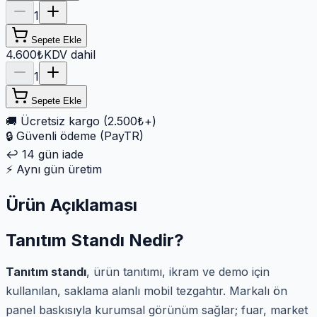
1
Sepete Ekle
4.600₺
KDV dahil
1
Sepete Ekle
🚚
Ücretsiz kargo (2.500₺+)
🔒
Güvenli ödeme (PayTR)
↩️
14 gün iade
⚡
Aynı gün üretim
Ürün Açıklaması
Tanıtım Standı Nedir?
Tanıtım standı
, ürün tanıtımı, ikram ve demo için
kullanılan, saklama alanlı mobil tezgahtır. Markalı ön
panel baskısıyla kurumsal görünüm sağlar; fuar, market