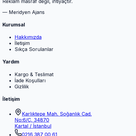
Reklam masraf değil, ihtiyaçtır.
— Meridyen Ajans
Kurumsal
Hakkımızda
İletişim
Sıkça Sorulanlar
Yardım
Kargo & Teslimat
İade Koşulları
Gizlilik
İletişim
Karlıktepe Mah. Soğanlık Cad.
No:6/C, 34870
Kartal / İstanbul
0216 387 00 61