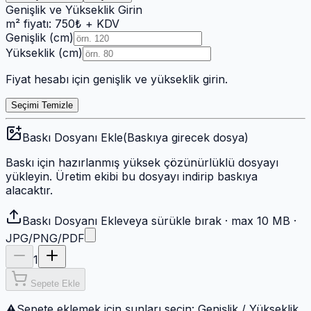
Genişlik ve Yükseklik Girin
m² fiyatı:
750
₺
+ KDV
Genişlik (cm)
Yükseklik (cm)
Fiyat hesabı için genişlik ve yükseklik girin.
Seçimi Temizle
Baskı Dosyanı Ekle
(Baskıya girecek dosya)
Baskı için hazırlanmış yüksek çözünürlüklü dosyayı
yükleyin. Üretim ekibi bu dosyayı indirip baskıya
alacaktır.
Baskı Dosyanı Ekle
veya sürükle bırak · max 10 MB ·
JPG/PNG/PDF
1
Sepete Ekle
⚠
Sepete eklemek için şunları seçin:
Genişlik / Yükseklik