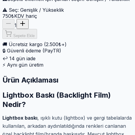
⚠ Seç:
Genişlik / Yükseklik
750₺
KDV hariç
1
Sepete Ekle
🚚
Ücretsiz kargo (2.500₺+)
🔒
Güvenli ödeme (PayTR)
↩️
14 gün iade
⚡
Aynı gün üretim
Ürün Açıklaması
Lightbox Baskı (Backlight Film)
Nedir?
Lightbox baskı
, ışıklı kutu (lightbox) ve gergi tabelalarda
kullanılan, arkadan aydınlatıldığında renkleri canlanan
özel backlight film/branda baskısıdır. Mevcut lightbox