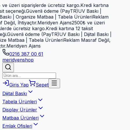
e üzeri siparişlerde ücretsiz kargo.
Kredi kartına
it seçeneği.
Güvenli ödeme (PayTR)
UV Baskı |
 Baskı | Organize Matbaa | Tabela Ürünleri
Reklam
eğil, İhtiyaçtır.
Meridyen Ajans
2500₺ ve üzeri
lerde ücretsiz kargo.
Kredi kartına 12 taksit
i.
Güvenli ödeme (PayTR)
UV Baskı | Dijital Baskı |
e Matbaa | Tabela Ürünleri
Reklam Masraf Değil,
r.
Meridyen Ajans
0216 387 00 61
meridyen
shop
Giriş Yap
Sepet
Dijital Baskı
Tabela Ürünleri
Display Ürünler
Matbaa Ürünleri
Emlak Ofisleri