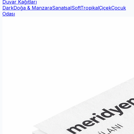
Duvar Kağıtları
Dark
Doğa & Manzara
Sanatsal
Soft
Tropikal
Çiçek
Çocuk
Odası