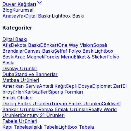
Duvar Kağıtları
Blog
Kurumsal
Anasayfa
›
Dijital Baskı
›
Lightbox Baskı
Kategoriler
Dijital Baskı
Afiş
Dekota Baskı
Dönkart
One Way Vision
Sopalı
Brandalar
Canvas Baskı
Şeffaf Folyo Baskı
Lightbox
Baskı
Araç Magneti
Foreks Menü
Etiket & Sticker
Folyo
Baskı
Display Ürünler
Duba
Stand ve Bannerlar
Matbaa Ürünleri
Amerikan Servis
Antetli Kağıt
Cepli Dosya
Diplomat Zarf
El
broşürleri
Kartvizitler
Sipariş Formları
Emlak Ofisleri
Dialog Emlak Ürünleri
Turyap Emlak Ürünleri
Coldwell
Banker Ürünleri
Remax Emlak Ürünleri
Realty World
Ürünleri
Century 21 Ürünleri
Tabela Ürünleri
Kapı Tabelası
Işıklı Tabela
Lightbox Tabela