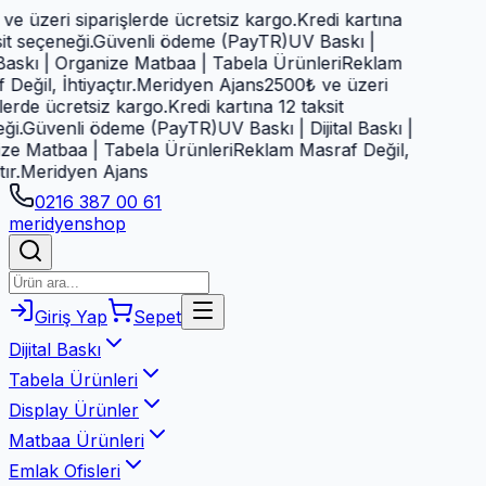
e üzeri siparişlerde ücretsiz kargo.
Kredi kartına
t seçeneği.
Güvenli ödeme (PayTR)
UV Baskı |
 Baskı | Organize Matbaa | Tabela Ürünleri
Reklam
eğil, İhtiyaçtır.
Meridyen Ajans
2500₺ ve üzeri
erde ücretsiz kargo.
Kredi kartına 12 taksit
i.
Güvenli ödeme (PayTR)
UV Baskı | Dijital Baskı |
e Matbaa | Tabela Ürünleri
Reklam Masraf Değil,
r.
Meridyen Ajans
0216 387 00 61
meridyen
shop
Giriş Yap
Sepet
Dijital Baskı
Tabela Ürünleri
Display Ürünler
Matbaa Ürünleri
Emlak Ofisleri