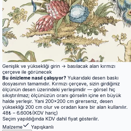
Genişlik ve yüksekliği girin → basılacak alan kırmızı
çerçeve ile görünecek
Bu önizleme nasıl çalışıyor?
Yukarıdaki desen baskı
dosyasının tamamıdır. Kırmızı çerçeve, sizin girdiğiniz
ölçünün desen üzerindeki yerleşimidir — görsel hiç
sıkıştırılmaz; ölçünüzün oranı görselin içine en büyük
halde yerleşir. Yani 200×200 cm girerseniz, desen
yüksekliği 200 cm olur ve oradan kare bir alan kullanılır.
48
₺ –
6.600
₺
(KDV hariç)
Seçim yapıldığında KDV dahil fiyat gösterilir.
Malzeme
Yapışkanlı