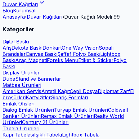
Duvar Kağıtları
Blog
Kurumsal
Anasayfa
›
Duvar Kağıtları
›
Duvar Kağıdı Modeli 99
Kategoriler
Dijital Baskı
Afiş
Dekota Baskı
Dönkart
One Way Vision
Sopalı
Brandalar
Canvas Baskı
Şeffaf Folyo Baskı
Lightbox
Baskı
Araç Magneti
Foreks Menü
Etiket & Sticker
Folyo
Baskı
Display Ürünler
Duba
Stand ve Bannerlar
Matbaa Ürünleri
Amerikan Servis
Antetli Kağıt
Cepli Dosya
Diplomat Zarf
El
broşürleri
Kartvizitler
Sipariş Formları
Emlak Ofisleri
Dialog Emlak Ürünleri
Turyap Emlak Ürünleri
Coldwell
Banker Ürünleri
Remax Emlak Ürünleri
Realty World
Ürünleri
Century 21 Ürünleri
Tabela Ürünleri
Kapı Tabelası
Işıklı Tabela
Lightbox Tabela