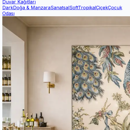
Duvar Kağıtları
Dark
Doğa & Manzara
Sanatsal
Soft
Tropikal
Çiçek
Çocuk
Odası