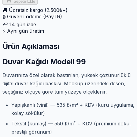
Sepete Ekle
🚚
Ücretsiz kargo (2.500₺+)
🔒
Güvenli ödeme (PayTR)
↩️
14 gün iade
⚡
Aynı gün üretim
Ürün Açıklaması
Duvar Kağıdı Modeli 99
Duvarınıza özel olarak bastırılan, yüksek çözünürlüklü
dijital duvar kağıdı baskısı. Mockup üzerindeki desen,
seçtiğiniz ölçüye göre tüm yüzeye ölçeklenir.
Yapışkanlı (vinil) — 535 ₺/m² + KDV (kuru uygulama,
kolay sökülür)
Tekstil (kumaş) — 550 ₺/m² + KDV (premium doku,
prestijli görünüm)