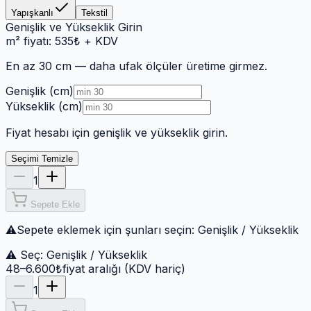
Yapışkanlı
Tekstil
Genişlik ve Yükseklik Girin
m² fiyatı:
535
₺
+ KDV
En az 30 cm
— daha ufak ölçüler üretime girmez.
Genişlik (cm)
Yükseklik (cm)
Fiyat hesabı için genişlik ve yükseklik girin.
Seçimi Temizle
1
Sepete Ekle
⚠
Sepete eklemek için şunları seçin:
Genişlik / Yükseklik
⚠ Seç:
Genişlik / Yükseklik
48–6.600₺
fiyat aralığı (KDV hariç)
1