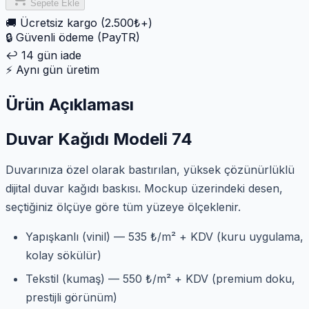
Sepete Ekle
🚚
Ücretsiz kargo (2.500₺+)
🔒
Güvenli ödeme (PayTR)
↩️
14 gün iade
⚡
Aynı gün üretim
Ürün Açıklaması
Duvar Kağıdı Modeli 74
Duvarınıza özel olarak bastırılan, yüksek çözünürlüklü
dijital duvar kağıdı baskısı. Mockup üzerindeki desen,
seçtiğiniz ölçüye göre tüm yüzeye ölçeklenir.
Yapışkanlı (vinil) — 535 ₺/m² + KDV (kuru uygulama,
kolay sökülür)
Tekstil (kumaş) — 550 ₺/m² + KDV (premium doku,
prestijli görünüm)