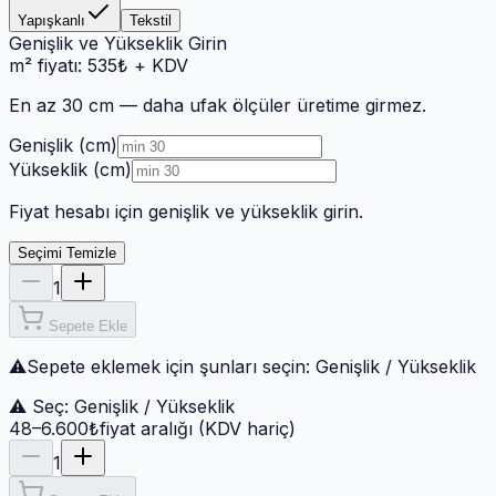
Yapışkanlı
Tekstil
Genişlik ve Yükseklik Girin
m² fiyatı:
535
₺
+ KDV
En az 30 cm
— daha ufak ölçüler üretime girmez.
Genişlik (cm)
Yükseklik (cm)
Fiyat hesabı için genişlik ve yükseklik girin.
Seçimi Temizle
1
Sepete Ekle
⚠
Sepete eklemek için şunları seçin:
Genişlik / Yükseklik
⚠ Seç:
Genişlik / Yükseklik
48–6.600₺
fiyat aralığı (KDV hariç)
1