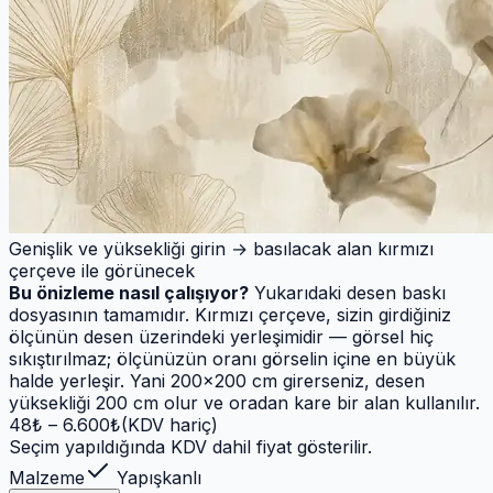
Genişlik ve yüksekliği girin → basılacak alan kırmızı
çerçeve ile görünecek
Bu önizleme nasıl çalışıyor?
Yukarıdaki desen baskı
dosyasının tamamıdır. Kırmızı çerçeve, sizin girdiğiniz
ölçünün desen üzerindeki yerleşimidir — görsel hiç
sıkıştırılmaz; ölçünüzün oranı görselin içine en büyük
halde yerleşir. Yani 200×200 cm girerseniz, desen
yüksekliği 200 cm olur ve oradan kare bir alan kullanılır.
48
₺ –
6.600
₺
(KDV hariç)
Seçim yapıldığında KDV dahil fiyat gösterilir.
Malzeme
Yapışkanlı