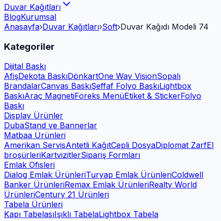
Duvar Kağıtları
Blog
Kurumsal
Anasayfa
›
Duvar Kağıtları
›
Soft
›
Duvar Kağıdı Modeli 74
Kategoriler
Dijital Baskı
Afiş
Dekota Baskı
Dönkart
One Way Vision
Sopalı
Brandalar
Canvas Baskı
Şeffaf Folyo Baskı
Lightbox
Baskı
Araç Magneti
Foreks Menü
Etiket & Sticker
Folyo
Baskı
Display Ürünler
Duba
Stand ve Bannerlar
Matbaa Ürünleri
Amerikan Servis
Antetli Kağıt
Cepli Dosya
Diplomat Zarf
El
broşürleri
Kartvizitler
Sipariş Formları
Emlak Ofisleri
Dialog Emlak Ürünleri
Turyap Emlak Ürünleri
Coldwell
Banker Ürünleri
Remax Emlak Ürünleri
Realty World
Ürünleri
Century 21 Ürünleri
Tabela Ürünleri
Kapı Tabelası
Işıklı Tabela
Lightbox Tabela