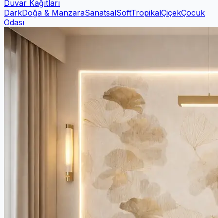
Duvar Kağıtları
Dark
Doğa & Manzara
Sanatsal
Soft
Tropikal
Çiçek
Çocuk
Odası