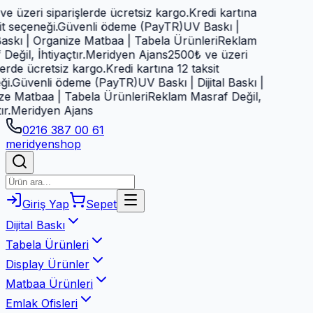
 üzeri siparişlerde ücretsiz kargo.
Kredi kartına
t seçeneği.
Güvenli ödeme (PayTR)
UV Baskı |
Baskı | Organize Matbaa | Tabela Ürünleri
Reklam
eğil, İhtiyaçtır.
Meridyen Ajans
2500₺ ve üzeri
erde ücretsiz kargo.
Kredi kartına 12 taksit
.
Güvenli ödeme (PayTR)
UV Baskı | Dijital Baskı |
e Matbaa | Tabela Ürünleri
Reklam Masraf Değil,
.
Meridyen Ajans
0216 387 00 61
meridyen
shop
Giriş Yap
Sepet
Dijital Baskı
Tabela Ürünleri
Display Ürünler
Matbaa Ürünleri
Emlak Ofisleri