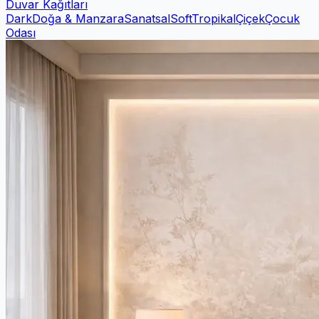
Duvar Kağıtları
Dark
Doğa & Manzara
Sanatsal
Soft
Tropikal
Çiçek
Çocuk
Odası