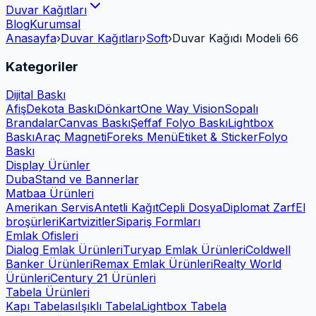
Duvar Kağıtları
Blog
Kurumsal
Anasayfa
›
Duvar Kağıtları
›
Soft
›
Duvar Kağıdı Modeli 66
Kategoriler
Dijital Baskı
Afiş
Dekota Baskı
Dönkart
One Way Vision
Sopalı
Brandalar
Canvas Baskı
Şeffaf Folyo Baskı
Lightbox
Baskı
Araç Magneti
Foreks Menü
Etiket & Sticker
Folyo
Baskı
Display Ürünler
Duba
Stand ve Bannerlar
Matbaa Ürünleri
Amerikan Servis
Antetli Kağıt
Cepli Dosya
Diplomat Zarf
El
broşürleri
Kartvizitler
Sipariş Formları
Emlak Ofisleri
Dialog Emlak Ürünleri
Turyap Emlak Ürünleri
Coldwell
Banker Ürünleri
Remax Emlak Ürünleri
Realty World
Ürünleri
Century 21 Ürünleri
Tabela Ürünleri
Kapı Tabelası
Işıklı Tabela
Lightbox Tabela