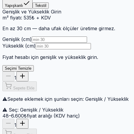
Yapışkanlı
Tekstil
Genişlik ve Yükseklik Girin
m² fiyatı:
535
₺
+ KDV
En az 30 cm
— daha ufak ölçüler üretime girmez.
Genişlik (cm)
Yükseklik (cm)
Fiyat hesabı için genişlik ve yükseklik girin.
Seçimi Temizle
1
Sepete Ekle
⚠
Sepete eklemek için şunları seçin:
Genişlik / Yükseklik
⚠ Seç:
Genişlik / Yükseklik
48–6.600₺
fiyat aralığı (KDV hariç)
1