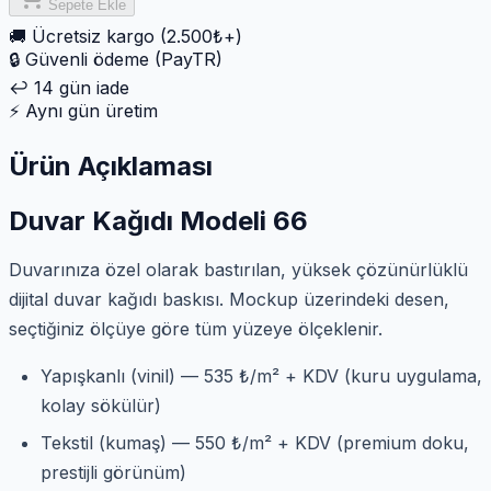
Sepete Ekle
🚚
Ücretsiz kargo (2.500₺+)
🔒
Güvenli ödeme (PayTR)
↩️
14 gün iade
⚡
Aynı gün üretim
Ürün Açıklaması
Duvar Kağıdı Modeli 66
Duvarınıza özel olarak bastırılan, yüksek çözünürlüklü
dijital duvar kağıdı baskısı. Mockup üzerindeki desen,
seçtiğiniz ölçüye göre tüm yüzeye ölçeklenir.
Yapışkanlı (vinil) — 535 ₺/m² + KDV (kuru uygulama,
kolay sökülür)
Tekstil (kumaş) — 550 ₺/m² + KDV (premium doku,
prestijli görünüm)