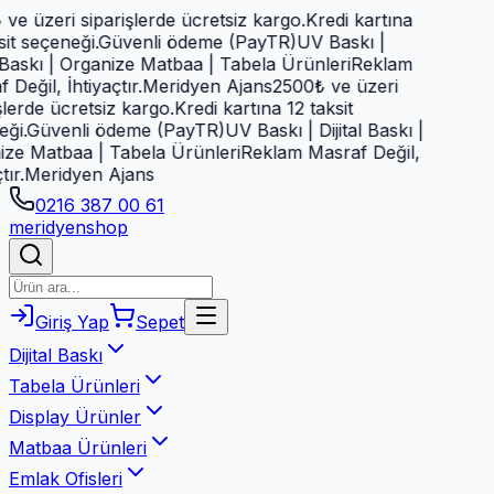
e üzeri siparişlerde ücretsiz kargo.
Kredi kartına
it seçeneği.
Güvenli ödeme (PayTR)
UV Baskı |
 Baskı | Organize Matbaa | Tabela Ürünleri
Reklam
Değil, İhtiyaçtır.
Meridyen Ajans
2500₺ ve üzeri
lerde ücretsiz kargo.
Kredi kartına 12 taksit
i.
Güvenli ödeme (PayTR)
UV Baskı | Dijital Baskı |
ze Matbaa | Tabela Ürünleri
Reklam Masraf Değil,
ır.
Meridyen Ajans
0216 387 00 61
meridyen
shop
Giriş Yap
Sepet
Dijital Baskı
Tabela Ürünleri
Display Ürünler
Matbaa Ürünleri
Emlak Ofisleri