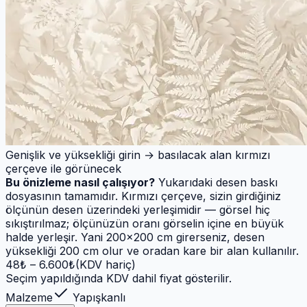
Genişlik ve yüksekliği girin → basılacak alan kırmızı
çerçeve ile görünecek
Bu önizleme nasıl çalışıyor?
Yukarıdaki desen baskı
dosyasının tamamıdır. Kırmızı çerçeve, sizin girdiğiniz
ölçünün desen üzerindeki yerleşimidir — görsel hiç
sıkıştırılmaz; ölçünüzün oranı görselin içine en büyük
halde yerleşir. Yani 200×200 cm girerseniz, desen
yüksekliği 200 cm olur ve oradan kare bir alan kullanılır.
48
₺ –
6.600
₺
(KDV hariç)
Seçim yapıldığında KDV dahil fiyat gösterilir.
Malzeme
Yapışkanlı