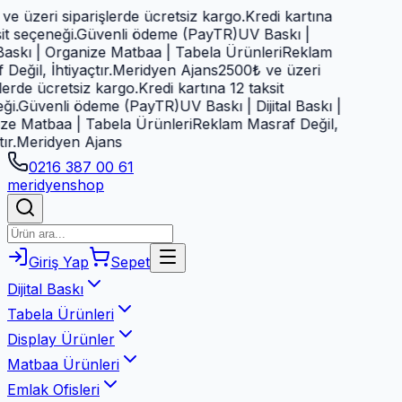
e üzeri siparişlerde ücretsiz kargo.
Kredi kartına
t seçeneği.
Güvenli ödeme (PayTR)
UV Baskı |
 Baskı | Organize Matbaa | Tabela Ürünleri
Reklam
eğil, İhtiyaçtır.
Meridyen Ajans
2500₺ ve üzeri
erde ücretsiz kargo.
Kredi kartına 12 taksit
i.
Güvenli ödeme (PayTR)
UV Baskı | Dijital Baskı |
e Matbaa | Tabela Ürünleri
Reklam Masraf Değil,
r.
Meridyen Ajans
0216 387 00 61
meridyen
shop
Giriş Yap
Sepet
Dijital Baskı
Tabela Ürünleri
Display Ürünler
Matbaa Ürünleri
Emlak Ofisleri