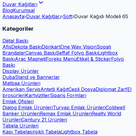
Duvar Kağıtları
Blog
Kurumsal
Anasayfa
›
Duvar Kağıtları
›
Soft
›
Duvar Kağıdı Modeli 65
Kategoriler
Dijital Baskı
Afiş
Dekota Baskı
Dönkart
One Way Vision
Sopalı
Brandalar
Canvas Baskı
Şeffaf Folyo Baskı
Lightbox
Baskı
Araç Magneti
Foreks Menü
Etiket & Sticker
Folyo
Baskı
Display Ürünler
Duba
Stand ve Bannerlar
Matbaa Ürünleri
Amerikan Servis
Antetli Kağıt
Cepli Dosya
Diplomat Zarf
El
broşürleri
Kartvizitler
Sipariş Formları
Emlak Ofisleri
Dialog Emlak Ürünleri
Turyap Emlak Ürünleri
Coldwell
Banker Ürünleri
Remax Emlak Ürünleri
Realty World
Ürünleri
Century 21 Ürünleri
Tabela Ürünleri
Kapı Tabelası
Işıklı Tabela
Lightbox Tabela