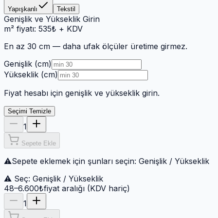
Yapışkanlı
Tekstil
Genişlik ve Yükseklik Girin
m² fiyatı:
535
₺
+ KDV
En az 30 cm
— daha ufak ölçüler üretime girmez.
Genişlik (cm)
Yükseklik (cm)
Fiyat hesabı için genişlik ve yükseklik girin.
Seçimi Temizle
1
Sepete Ekle
⚠
Sepete eklemek için şunları seçin:
Genişlik / Yükseklik
⚠ Seç:
Genişlik / Yükseklik
48–6.600₺
fiyat aralığı (KDV hariç)
1