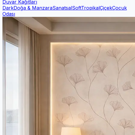
Duvar Kağıtları
Dark
Doğa & Manzara
Sanatsal
Soft
Tropikal
Çiçek
Çocuk
Odası