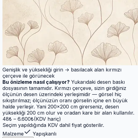
Genişlik ve yüksekliği girin → basılacak alan kırmızı
çerçeve ile görünecek
Bu önizleme nasıl çalışıyor?
Yukarıdaki desen baskı
dosyasının tamamıdır. Kırmızı çerçeve, sizin girdiğiniz
ölçünün desen üzerindeki yerleşimidir — görsel hiç
sıkıştırılmaz; ölçünüzün oranı görselin içine en büyük
halde yerleşir. Yani 200×200 cm girerseniz, desen
yüksekliği 200 cm olur ve oradan kare bir alan kullanılır.
48
₺ –
6.600
₺
(KDV hariç)
Seçim yapıldığında KDV dahil fiyat gösterilir.
Malzeme
Yapışkanlı