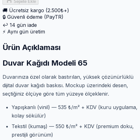
Sepete Ekle
🚚
Ücretsiz kargo (2.500₺+)
🔒
Güvenli ödeme (PayTR)
↩️
14 gün iade
⚡
Aynı gün üretim
Ürün Açıklaması
Duvar Kağıdı Modeli 65
Duvarınıza özel olarak bastırılan, yüksek çözünürlüklü
dijital duvar kağıdı baskısı. Mockup üzerindeki desen,
seçtiğiniz ölçüye göre tüm yüzeye ölçeklenir.
Yapışkanlı (vinil) — 535 ₺/m² + KDV (kuru uygulama,
kolay sökülür)
Tekstil (kumaş) — 550 ₺/m² + KDV (premium doku,
prestijli görünüm)