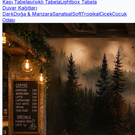
Kapı Tabelası
Işıklı Tabela
Lightbox Tabela
Duvar Kağıtları
Dark
Doğa & Manzara
Sanatsal
Soft
Tropikal
Çiçek
Çocuk
Odası