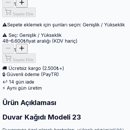
1
Sepete Ekle
⚠
Sepete eklemek için şunları seçin:
Genişlik / Yükseklik
⚠ Seç:
Genişlik / Yükseklik
48–6.600₺
fiyat aralığı (KDV hariç)
1
Sepete Ekle
🚚
Ücretsiz kargo (2.500₺+)
🔒
Güvenli ödeme (PayTR)
↩️
14 gün iade
⚡
Aynı gün üretim
Ürün Açıklaması
Duvar Kağıdı Modeli 23