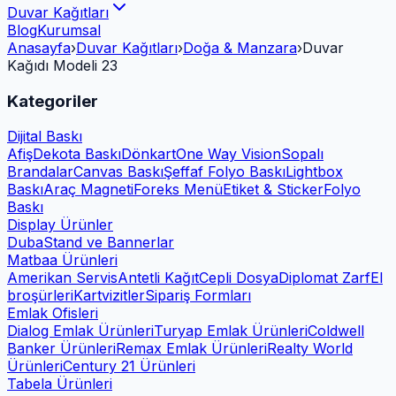
Duvar Kağıtları
Blog
Kurumsal
Anasayfa
›
Duvar Kağıtları
›
Doğa & Manzara
›
Duvar
Kağıdı Modeli 23
Kategoriler
Dijital Baskı
Afiş
Dekota Baskı
Dönkart
One Way Vision
Sopalı
Brandalar
Canvas Baskı
Şeffaf Folyo Baskı
Lightbox
Baskı
Araç Magneti
Foreks Menü
Etiket & Sticker
Folyo
Baskı
Display Ürünler
Duba
Stand ve Bannerlar
Matbaa Ürünleri
Amerikan Servis
Antetli Kağıt
Cepli Dosya
Diplomat Zarf
El
broşürleri
Kartvizitler
Sipariş Formları
Emlak Ofisleri
Dialog Emlak Ürünleri
Turyap Emlak Ürünleri
Coldwell
Banker Ürünleri
Remax Emlak Ürünleri
Realty World
Ürünleri
Century 21 Ürünleri
Tabela Ürünleri