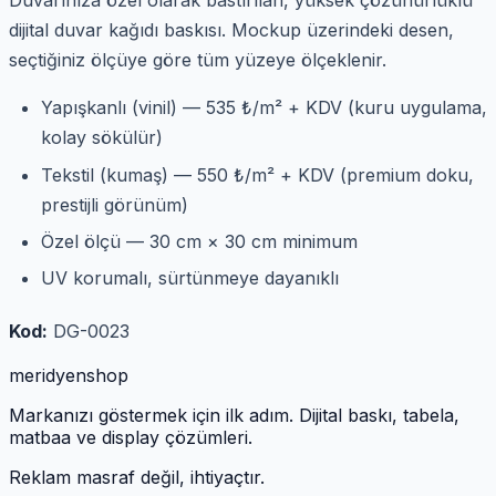
Duvarınıza özel olarak bastırılan, yüksek çözünürlüklü
dijital duvar kağıdı baskısı. Mockup üzerindeki desen,
seçtiğiniz ölçüye göre tüm yüzeye ölçeklenir.
Yapışkanlı (vinil) — 535 ₺/m² + KDV (kuru uygulama,
kolay sökülür)
Tekstil (kumaş) — 550 ₺/m² + KDV (premium doku,
prestijli görünüm)
Özel ölçü — 30 cm × 30 cm minimum
UV korumalı, sürtünmeye dayanıklı
Kod:
DG-0023
meridyen
shop
Markanızı göstermek için ilk adım. Dijital baskı, tabela,
matbaa ve display çözümleri.
Reklam masraf değil, ihtiyaçtır.