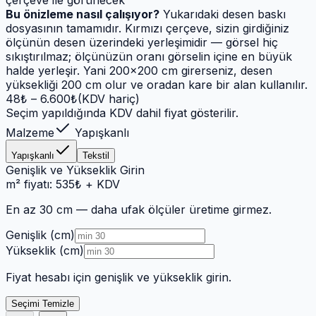
çerçeve ile görünecek
Bu önizleme nasıl çalışıyor?
Yukarıdaki desen baskı
dosyasının tamamıdır. Kırmızı çerçeve, sizin girdiğiniz
ölçünün desen üzerindeki yerleşimidir — görsel hiç
sıkıştırılmaz; ölçünüzün oranı görselin içine en büyük
halde yerleşir. Yani 200×200 cm girerseniz, desen
yüksekliği 200 cm olur ve oradan kare bir alan kullanılır.
48
₺ –
6.600
₺
(KDV hariç)
Seçim yapıldığında KDV dahil fiyat gösterilir.
Malzeme
Yapışkanlı
Yapışkanlı
Tekstil
Genişlik ve Yükseklik Girin
m² fiyatı:
535
₺
+ KDV
En az 30 cm
— daha ufak ölçüler üretime girmez.
Genişlik (cm)
Yükseklik (cm)
Fiyat hesabı için genişlik ve yükseklik girin.
Seçimi Temizle