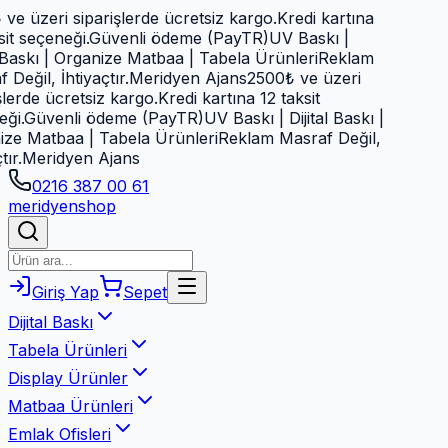
e üzeri siparişlerde ücretsiz kargo.
Kredi kartına
t seçeneği.
Güvenli ödeme (PayTR)
UV Baskı |
 Baskı | Organize Matbaa | Tabela Ürünleri
Reklam
eğil, İhtiyaçtır.
Meridyen Ajans
2500₺ ve üzeri
lerde ücretsiz kargo.
Kredi kartına 12 taksit
i.
Güvenli ödeme (PayTR)
UV Baskı | Dijital Baskı |
e Matbaa | Tabela Ürünleri
Reklam Masraf Değil,
r.
Meridyen Ajans
0216 387 00 61
meridyen
shop
Giriş Yap
Sepet
Dijital Baskı
Tabela Ürünleri
Display Ürünler
Matbaa Ürünleri
Emlak Ofisleri