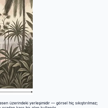
sen üzerindeki yerleşimidir — görsel hiç sıkıştırılmaz;
oradan kare bir alan kullanılır.