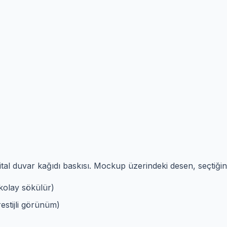
ital duvar kağıdı baskısı. Mockup üzerindeki desen, seçtiği
kolay sökülür)
stijli görünüm)