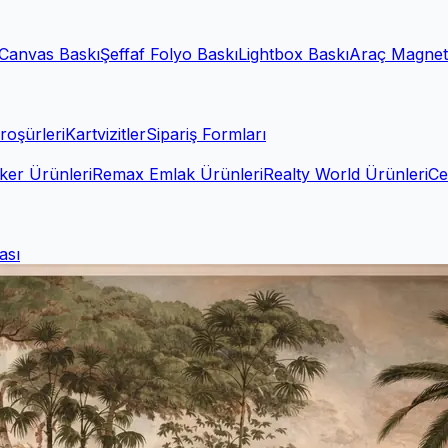
Canvas Baskı
Şeffaf Folyo Baskı
Lightbox Baskı
Araç Magnet
roşürleri
Kartvizitler
Sipariş Formları
ker Ürünleri
Remax Emlak Ürünleri
Realty World Ürünleri
Ce
ası