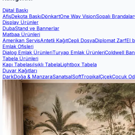
Dijital Baskı
Afiş
Dekota Baskı
Dönkart
One Way Vision
Sopalı Brandalar
Display Ürünler
Duba
Stand ve Bannerlar
Matbaa Ürünleri
Amerikan Servis
Antetli Kağıt
Cepli Dosya
Diplomat Zarf
El b
Emlak Ofisleri
Dialog Emlak Ürünleri
Turyap Emlak Ürünleri
Coldwell Ban
Tabela Ürünleri
Kapı Tabelası
Işıklı Tabela
Lightbox Tabela
Duvar Kağıtları
Dark
Doğa & Manzara
Sanatsal
Soft
Tropikal
Çiçek
Çocuk Od