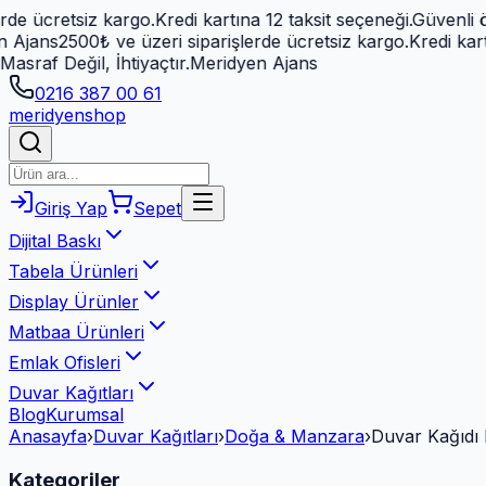
retsiz kargo.
Kredi kartına 12 taksit seçeneği.
Güvenli ödeme
s
2500₺ ve üzeri siparişlerde ücretsiz kargo.
Kredi kartına 12
Değil, İhtiyaçtır.
Meridyen Ajans
0216 387 00 61
meridyen
shop
Giriş Yap
Sepet
Dijital Baskı
Tabela Ürünleri
Display Ürünler
Matbaa Ürünleri
Emlak Ofisleri
Duvar Kağıtları
Blog
Kurumsal
Anasayfa
›
Duvar Kağıtları
›
Doğa & Manzara
›
Duvar Kağıdı 
Kategoriler