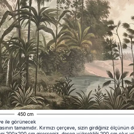
eve ile görünecek
ının tamamıdır. Kırmızı çerçeve, sizin girdiğiniz ölçünün de
ani 200×200 cm girerseniz, desen yüksekliği 200 cm olur ve 