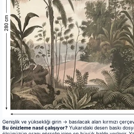
Genişlik ve yüksekliği girin → basılacak alan kırmızı çerç
Bu önizleme nasıl çalışıyor?
Yukarıdaki desen baskı dosyas
ölçünüzün oranı görselin içine en büyük halde yerleşir. Y