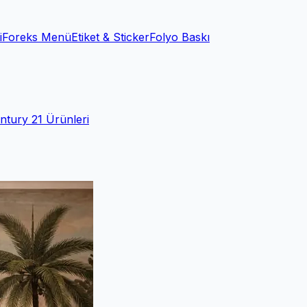
i
Foreks Menü
Etiket & Sticker
Folyo Baskı
ntury 21 Ürünleri