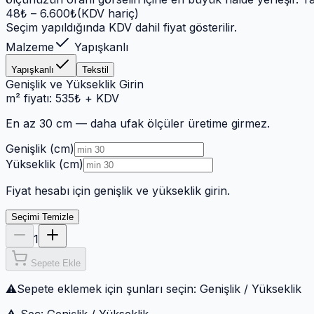
48
₺ –
6.600
₺
(KDV hariç)
Seçim yapıldığında KDV dahil fiyat gösterilir.
Malzeme
Yapışkanlı
Yapışkanlı
Tekstil
Genişlik ve Yükseklik Girin
m² fiyatı:
535
₺
+ KDV
En az 30 cm
— daha ufak ölçüler üretime girmez.
Genişlik (cm)
Yükseklik (cm)
Fiyat hesabı için genişlik ve yükseklik girin.
Seçimi Temizle
1
Sepete Ekle
⚠
Sepete eklemek için şunları seçin:
Genişlik / Yükseklik