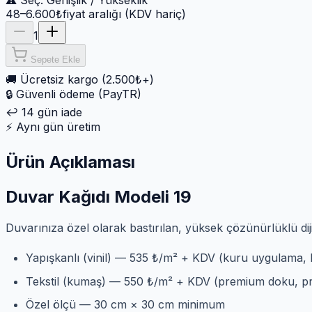
⚠ Seç:
Genişlik / Yükseklik
48–6.600₺
fiyat aralığı (KDV hariç)
1
Sepete Ekle
🚚
Ücretsiz kargo (2.500₺+)
🔒
Güvenli ödeme (PayTR)
↩️
14 gün iade
⚡
Aynı gün üretim
Ürün Açıklaması
Duvar Kağıdı Modeli 19
Duvarınıza özel olarak bastırılan, yüksek çözünürlüklü dij
Yapışkanlı (vinil) — 535 ₺/m² + KDV (kuru uygulama, 
Tekstil (kumaş) — 550 ₺/m² + KDV (premium doku, pre
Özel ölçü — 30 cm × 30 cm minimum