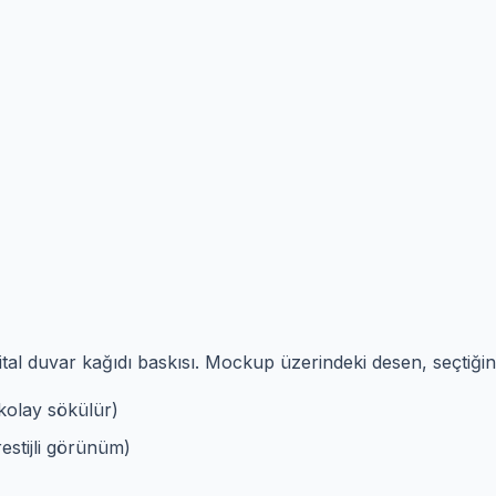
ital duvar kağıdı baskısı. Mockup üzerindeki desen, seçtiği
kolay sökülür)
stijli görünüm)