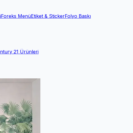
i
Foreks Menü
Etiket & Sticker
Folyo Baskı
ntury 21 Ürünleri