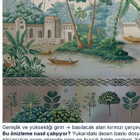
Genişlik ve yüksekliği girin → basılacak alan kırmızı çerç
Bu önizleme nasıl çalışıyor?
Yukarıdaki desen baskı dosyas
ölçünüzün oranı görselin içine en büyük halde yerleşir. Y