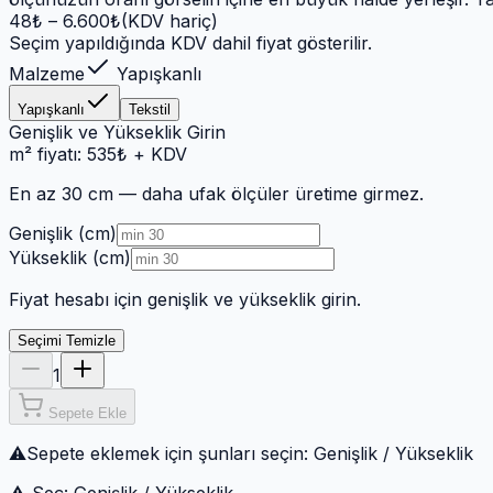
48
₺ –
6.600
₺
(KDV hariç)
Seçim yapıldığında KDV dahil fiyat gösterilir.
Malzeme
Yapışkanlı
Yapışkanlı
Tekstil
Genişlik ve Yükseklik Girin
m² fiyatı:
535
₺
+ KDV
En az 30 cm
— daha ufak ölçüler üretime girmez.
Genişlik (cm)
Yükseklik (cm)
Fiyat hesabı için genişlik ve yükseklik girin.
Seçimi Temizle
1
Sepete Ekle
⚠
Sepete eklemek için şunları seçin:
Genişlik / Yükseklik