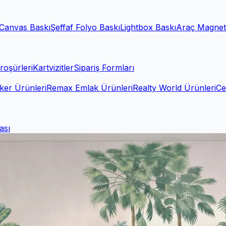
Canvas Baskı
Şeffaf Folyo Baskı
Lightbox Baskı
Araç Magnet
roşürleri
Kartvizitler
Sipariş Formları
ker Ürünleri
Remax Emlak Ürünleri
Realty World Ürünleri
Ce
ası