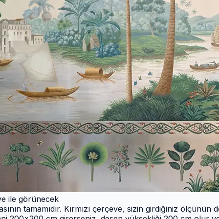
eve ile görünecek
ının tamamıdır. Kırmızı çerçeve, sizin girdiğiniz ölçünün de
ani 200×200 cm girerseniz, desen yüksekliği 200 cm olur ve 