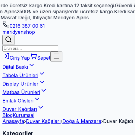
cretsiz kargo.
Kredi kartına 12 taksit seçeneği.
Güvenli ödeme
ns
2500₺ ve üzeri siparişlerde ücretsiz kargo.
Kredi kartına 12
Değil, İhtiyaçtır.
Meridyen Ajans
0216 387 00 61
meridyen
shop
Giriş Yap
Sepet
Dijital Baskı
Tabela Ürünleri
Display Ürünler
Matbaa Ürünleri
Emlak Ofisleri
Duvar Kağıtları
Blog
Kurumsal
Anasayfa
›
Duvar Kağıtları
›
Doğa & Manzara
›
Duvar Kağıdı 
Kategoriler