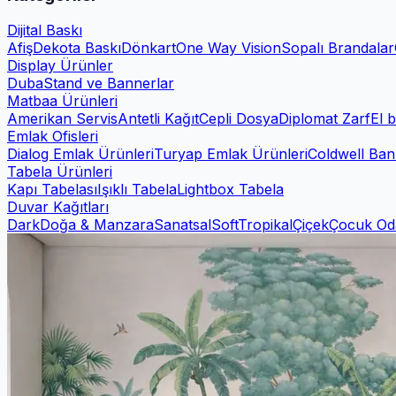
Dijital Baskı
Afiş
Dekota Baskı
Dönkart
One Way Vision
Sopalı Brandalar
Display Ürünler
Duba
Stand ve Bannerlar
Matbaa Ürünleri
Amerikan Servis
Antetli Kağıt
Cepli Dosya
Diplomat Zarf
El b
Emlak Ofisleri
Dialog Emlak Ürünleri
Turyap Emlak Ürünleri
Coldwell Ban
Tabela Ürünleri
Kapı Tabelası
Işıklı Tabela
Lightbox Tabela
Duvar Kağıtları
Dark
Doğa & Manzara
Sanatsal
Soft
Tropikal
Çiçek
Çocuk Od