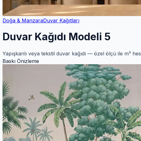
Doğa & Manzara
Duvar Kağıtları
Duvar Kağıdı Modeli 5
Yapışkanlı veya tekstil duvar kağıdı — özel ölçü ile m² he
Baskı Önizleme