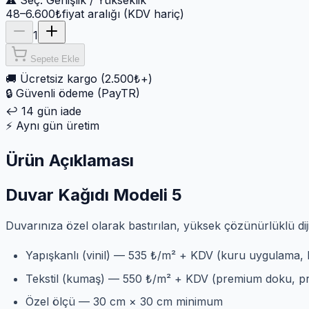
⚠ Seç:
Genişlik / Yükseklik
48–6.600₺
fiyat aralığı (KDV hariç)
1
Sepete Ekle
🚚
Ücretsiz kargo (2.500₺+)
🔒
Güvenli ödeme (PayTR)
↩️
14 gün iade
⚡
Aynı gün üretim
Ürün Açıklaması
Duvar Kağıdı Modeli 5
Duvarınıza özel olarak bastırılan, yüksek çözünürlüklü dij
Yapışkanlı (vinil) — 535 ₺/m² + KDV (kuru uygulama, 
Tekstil (kumaş) — 550 ₺/m² + KDV (premium doku, pre
Özel ölçü — 30 cm × 30 cm minimum