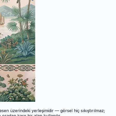
sen üzerindeki yerleşimidir — görsel hiç sıkıştırılmaz;
oradan kare bir alan kullanılır.