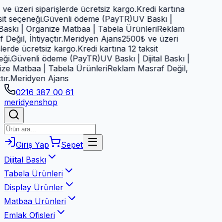
e üzeri siparişlerde ücretsiz kargo.
Kredi kartına
t seçeneği.
Güvenli ödeme (PayTR)
UV Baskı |
 Baskı | Organize Matbaa | Tabela Ürünleri
Reklam
eğil, İhtiyaçtır.
Meridyen Ajans
2500₺ ve üzeri
erde ücretsiz kargo.
Kredi kartına 12 taksit
i.
Güvenli ödeme (PayTR)
UV Baskı | Dijital Baskı |
e Matbaa | Tabela Ürünleri
Reklam Masraf Değil,
r.
Meridyen Ajans
0216 387 00 61
meridyen
shop
Giriş Yap
Sepet
Dijital Baskı
Tabela Ürünleri
Display Ürünler
Matbaa Ürünleri
Emlak Ofisleri