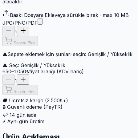
alacaktır.
Baskı Dosyanı Ekle
veya sürükle bırak · max 10 MB ·
JPG/PNG/PDF
1
Sepete Ekle
⚠
Sepete eklemek için şunları seçin:
Genişlik / Yükseklik
⚠ Seç:
Genişlik / Yükseklik
650–1.050₺
fiyat aralığı (KDV hariç)
1
Sepete Ekle
🚚
Ücretsiz kargo (2.500₺+)
🔒
Güvenli ödeme (PayTR)
↩️
14 gün iade
⚡
Aynı gün üretim
Ürün Açıklaması