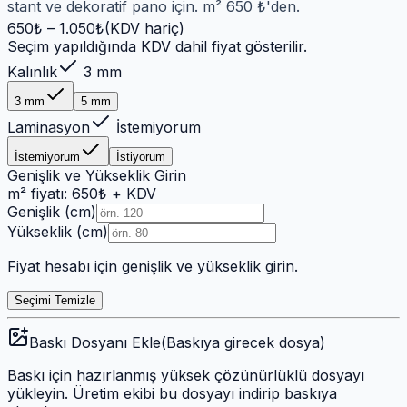
stant ve dekoratif pano için. m² 650 ₺'den.
650
₺ –
1.050
₺
(KDV hariç)
Seçim yapıldığında KDV dahil fiyat gösterilir.
Kalınlık
3 mm
3 mm
5 mm
Laminasyon
İstemiyorum
İstemiyorum
İstiyorum
Genişlik ve Yükseklik Girin
m² fiyatı:
650
₺
+ KDV
Genişlik (cm)
Yükseklik (cm)
Fiyat hesabı için genişlik ve yükseklik girin.
Seçimi Temizle
Baskı Dosyanı Ekle
(Baskıya girecek dosya)
Baskı için hazırlanmış yüksek çözünürlüklü dosyayı
yükleyin. Üretim ekibi bu dosyayı indirip baskıya