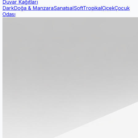
Duvar Kağıtları
Dark
Doğa & Manzara
Sanatsal
Soft
Tropikal
Çiçek
Çocuk
Odası