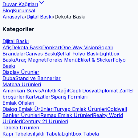
Duvar Kağıtları
Blog
Kurumsal
Anasayfa
›
Dijital Baskı
›
Dekota Baskı
Kategoriler
Dijital Baskı
Afiş
Dekota Baskı
Dönkart
One Way Vision
Sopalı
Brandalar
Canvas Baskı
Şeffaf Folyo Baskı
Lightbox
Baskı
Araç Magneti
Foreks Menü
Etiket & Sticker
Folyo
Baskı
Display Ürünler
Duba
Stand ve Bannerlar
Matbaa Ürünleri
Amerikan Servis
Antetli Kağıt
Cepli Dosya
Diplomat Zarf
El
broşürleri
Kartvizitler
Sipariş Formları
Emlak Ofisleri
Dialog Emlak Ürünleri
Turyap Emlak Ürünleri
Coldwell
Banker Ürünleri
Remax Emlak Ürünleri
Realty World
Ürünleri
Century 21 Ürünleri
Tabela Ürünleri
Kapı Tabelası
Işıklı Tabela
Lightbox Tabela