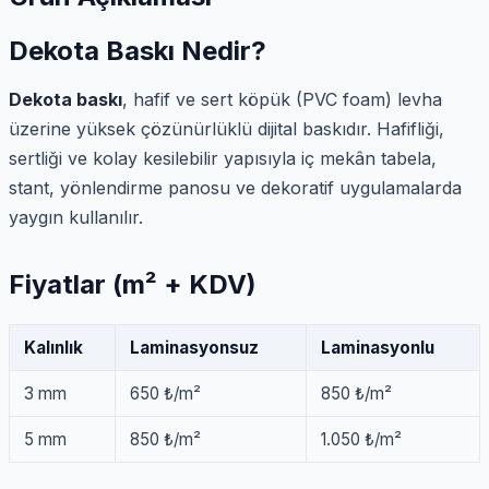
Dekota Baskı Nedir?
Dekota baskı
, hafif ve sert köpük (PVC foam) levha
üzerine yüksek çözünürlüklü dijital baskıdır. Hafifliği,
sertliği ve kolay kesilebilir yapısıyla iç mekân tabela,
stant, yönlendirme panosu ve dekoratif uygulamalarda
yaygın kullanılır.
Fiyatlar (m² + KDV)
Kalınlık
Laminasyonsuz
Laminasyonlu
3 mm
650 ₺/m²
850 ₺/m²
5 mm
850 ₺/m²
1.050 ₺/m²