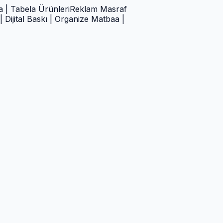
abela Ürünleri
Reklam Masraf
tal Baskı | Organize Matbaa |