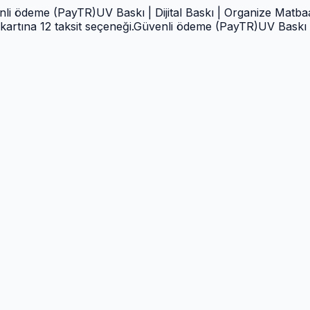
deme (PayTR)
UV Baskı | Dijital Baskı | Organize Matbaa | T
na 12 taksit seçeneği.
Güvenli ödeme (PayTR)
UV Baskı | Diji