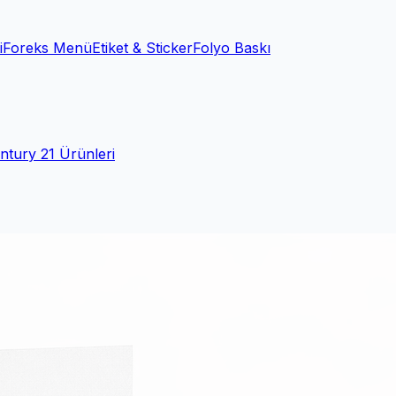
i
Foreks Menü
Etiket & Sticker
Folyo Baskı
ntury 21 Ürünleri