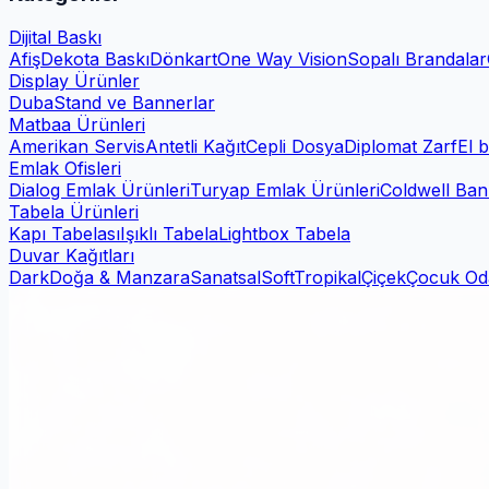
Dijital Baskı
Afiş
Dekota Baskı
Dönkart
One Way Vision
Sopalı Brandalar
Display Ürünler
Duba
Stand ve Bannerlar
Matbaa Ürünleri
Amerikan Servis
Antetli Kağıt
Cepli Dosya
Diplomat Zarf
El b
Emlak Ofisleri
Dialog Emlak Ürünleri
Turyap Emlak Ürünleri
Coldwell Ban
Tabela Ürünleri
Kapı Tabelası
Işıklı Tabela
Lightbox Tabela
Duvar Kağıtları
Dark
Doğa & Manzara
Sanatsal
Soft
Tropikal
Çiçek
Çocuk Od