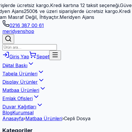
de ücretsiz kargo.
Kredi kartına 12 taksit seçeneği.
Güvenli ö
 Ajans
2500₺ ve üzeri siparişlerde ücretsiz kargo.
Kredi kartı
sraf Değil, İhtiyaçtır.
Meridyen Ajans
0216 387 00 61
meridyen
shop
Giriş Yap
Sepet
Dijital Baskı
Tabela Ürünleri
Display Ürünler
Matbaa Ürünleri
Emlak Ofisleri
Duvar Kağıtları
Blog
Kurumsal
Anasayfa
›
Matbaa Ürünleri
›
Cepli Dosya
Kategoriler