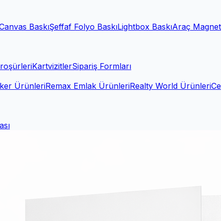
Canvas Baskı
Şeffaf Folyo Baskı
Lightbox Baskı
Araç Magnet
roşürleri
Kartvizitler
Sipariş Formları
ker Ürünleri
Remax Emlak Ürünleri
Realty World Ürünleri
Ce
ası