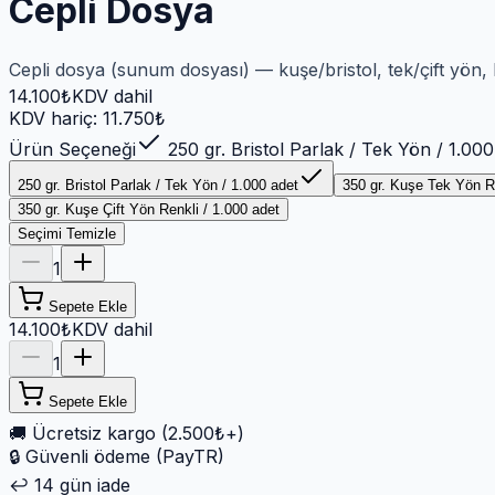
Cepli Dosya
Cepli dosya (sunum dosyası) — kuşe/bristol, tek/çift yön,
14.100
₺
KDV dahil
KDV hariç:
11.750
₺
Ürün Seçeneği
250 gr. Bristol Parlak / Tek Yön / 1.000
250 gr. Bristol Parlak / Tek Yön / 1.000 adet
350 gr. Kuşe Tek Yön Re
350 gr. Kuşe Çift Yön Renkli / 1.000 adet
Seçimi Temizle
1
Sepete Ekle
14.100₺
KDV dahil
1
Sepete Ekle
🚚
Ücretsiz kargo (2.500₺+)
🔒
Güvenli ödeme (PayTR)
↩️
14 gün iade