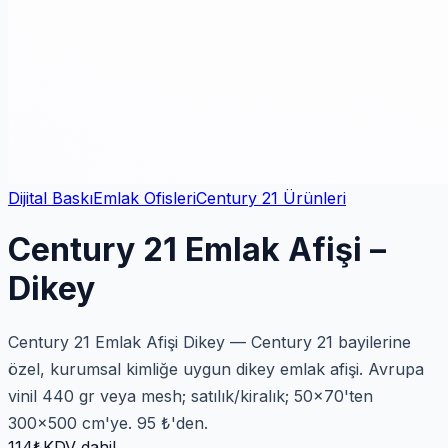
Dijital Baskı
Emlak Ofisleri
Century 21 Ürünleri
Century 21 Emlak Afişi –
Dikey
Century 21 Emlak Afişi Dikey — Century 21 bayilerine
özel, kurumsal kimliğe uygun dikey emlak afişi. Avrupa
vinil 440 gr veya mesh; satılık/kiralık; 50×70'ten
300×500 cm'ye. 95 ₺'den.
114
₺
KDV dahil