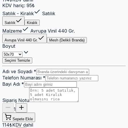
KDV hariç:
95
₺
Satılık - Kiralık
Satılık
Satılık
Kiralık
Malzeme
Avrupa Vinil 440 Gr.
Avrupa Vinil 440 Gr.
Mesh (Delikli Branda)
Boyut
Seçimi Temizle
Adı ve Soyadı
*
Telefon Numarası
*
Bayi Adı
*
Sipariş Notu
1
Sepete Ekle
114₺
KDV dahil