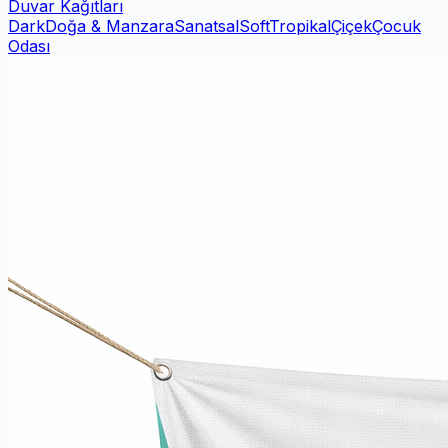
Duvar Kağıtları
Dark
Doğa & Manzara
Sanatsal
Soft
Tropikal
Çiçek
Çocuk
Odası