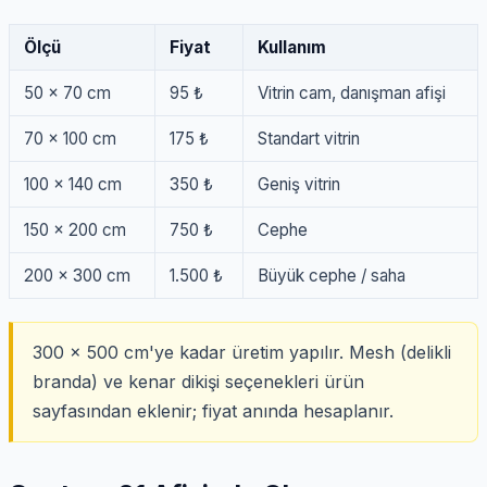
Ölçü
Fiyat
Kullanım
50 × 70 cm
95 ₺
Vitrin cam, danışman afişi
70 × 100 cm
175 ₺
Standart vitrin
100 × 140 cm
350 ₺
Geniş vitrin
150 × 200 cm
750 ₺
Cephe
200 × 300 cm
1.500 ₺
Büyük cephe / saha
300 × 500 cm'ye kadar üretim yapılır. Mesh (delikli
branda) ve kenar dikişi seçenekleri ürün
sayfasından eklenir; fiyat anında hesaplanır.