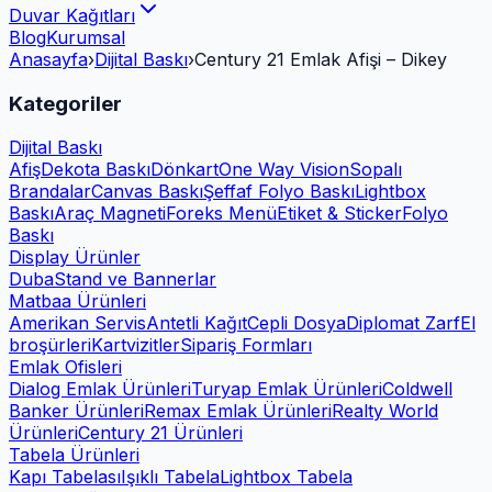
Duvar Kağıtları
Blog
Kurumsal
Anasayfa
›
Dijital Baskı
›
Century 21 Emlak Afişi – Dikey
Kategoriler
Dijital Baskı
Afiş
Dekota Baskı
Dönkart
One Way Vision
Sopalı
Brandalar
Canvas Baskı
Şeffaf Folyo Baskı
Lightbox
Baskı
Araç Magneti
Foreks Menü
Etiket & Sticker
Folyo
Baskı
Display Ürünler
Duba
Stand ve Bannerlar
Matbaa Ürünleri
Amerikan Servis
Antetli Kağıt
Cepli Dosya
Diplomat Zarf
El
broşürleri
Kartvizitler
Sipariş Formları
Emlak Ofisleri
Dialog Emlak Ürünleri
Turyap Emlak Ürünleri
Coldwell
Banker Ürünleri
Remax Emlak Ürünleri
Realty World
Ürünleri
Century 21 Ürünleri
Tabela Ürünleri
Kapı Tabelası
Işıklı Tabela
Lightbox Tabela