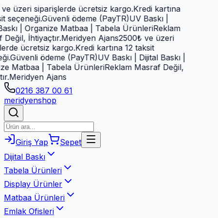
 üzeri siparişlerde ücretsiz kargo.
Kredi kartına
t seçeneği.
Güvenli ödeme (PayTR)
UV Baskı |
Baskı | Organize Matbaa | Tabela Ürünleri
Reklam
eğil, İhtiyaçtır.
Meridyen Ajans
2500₺ ve üzeri
erde ücretsiz kargo.
Kredi kartına 12 taksit
i.
Güvenli ödeme (PayTR)
UV Baskı | Dijital Baskı |
e Matbaa | Tabela Ürünleri
Reklam Masraf Değil,
r.
Meridyen Ajans
0216 387 00 61
meridyen
shop
Giriş Yap
Sepet
Dijital Baskı
Tabela Ürünleri
Display Ürünler
Matbaa Ürünleri
Emlak Ofisleri