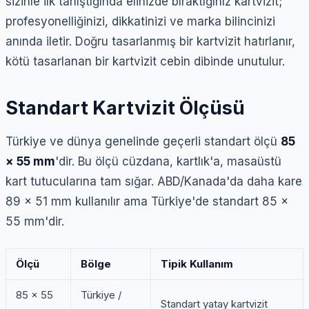
sizinle ilk tanıştığında elinizde bıraktığınız kartvizit;
profesyonelliğinizi, dikkatinizi ve marka bilincinizi
anında iletir. Doğru tasarlanmış bir kartvizit hatırlanır,
kötü tasarlanan bir kartvizit cebin dibinde unutulur.
Standart Kartvizit Ölçüsü
Türkiye ve dünya genelinde geçerli standart ölçü
85
× 55 mm
'dir. Bu ölçü cüzdana, kartlık'a, masaüstü
kart tutucularına tam sığar. ABD/Kanada'da daha kare
89 × 51 mm kullanılır ama Türkiye'de standart 85 ×
55 mm'dir.
Ölçü
Bölge
Tipik Kullanım
85 × 55
Türkiye /
Standart yatay kartvizit