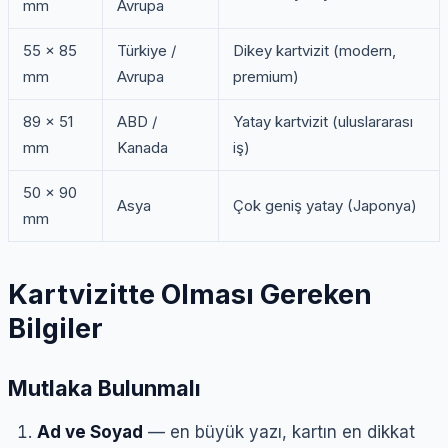
mm
Avrupa
55 × 85
Türkiye /
Dikey kartvizit (modern,
mm
Avrupa
premium)
89 × 51
ABD /
Yatay kartvizit (uluslararası
mm
Kanada
iş)
50 × 90
Asya
Çok geniş yatay (Japonya)
mm
Kartvizitte Olması Gereken
Bilgiler
Mutlaka Bulunmalı
Ad ve Soyad
— en büyük yazı, kartın en dikkat