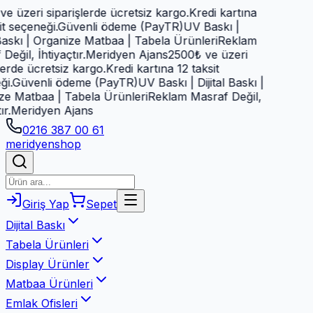
 üzeri siparişlerde ücretsiz kargo.
Kredi kartına
t seçeneği.
Güvenli ödeme (PayTR)
UV Baskı |
Baskı | Organize Matbaa | Tabela Ürünleri
Reklam
ğil, İhtiyaçtır.
Meridyen Ajans
2500₺ ve üzeri
erde ücretsiz kargo.
Kredi kartına 12 taksit
.
Güvenli ödeme (PayTR)
UV Baskı | Dijital Baskı |
e Matbaa | Tabela Ürünleri
Reklam Masraf Değil,
.
Meridyen Ajans
0216 387 00 61
meridyen
shop
Giriş Yap
Sepet
Dijital Baskı
Tabela Ürünleri
Display Ürünler
Matbaa Ürünleri
Emlak Ofisleri